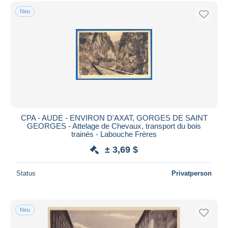
Kostenloser Versand
Neu
Zahlungsmethoden
PayPal
Banküberweisung
Visa
Mastercard
Bancontact
iDeal
CPA - AUDE - ENVIRON D'AXAT, GORGES DE SAINT
GEORGES - Attelage de Chevaux, transport du bois
Maestro
trainés - Labouche Frères
Gesamte Auswahl aufheben
± 3,69 $
Wohnsitz des Verkäufers
Status
Privatperson
Weltweit
Neu