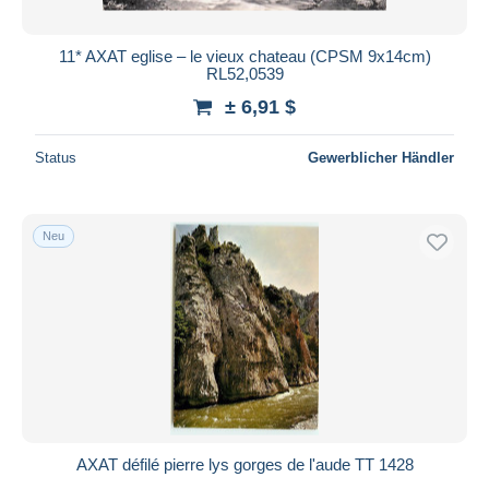
11* AXAT eglise – le vieux chateau (CPSM 9x14cm)
RL52,0539
± 6,91 $
Status
Gewerblicher Händler
Neu
AXAT défilé pierre lys gorges de l'aude TT 1428