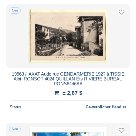
Neu
19563 / ️ AXAT Aude rue GENDARMERIE 192? à TISSIE
Albi -RONSOT 4024 QUILLAN Ets RIVIERE BUREAU
PONS6446AA
± 2,87 $
Status
Gewerblicher Händler
Neu