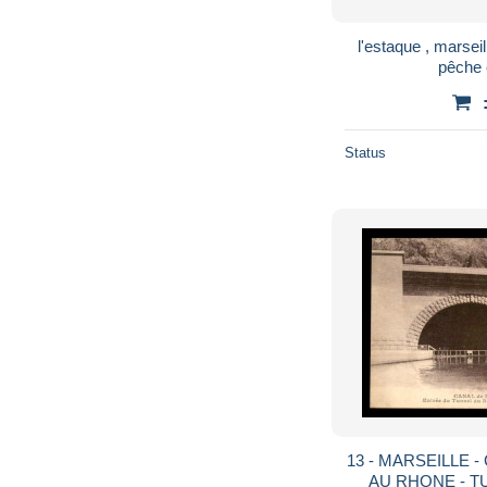
l'estaque , marseil
pêche 
Status
13 - MARSEILLE 
AU RHONE - T