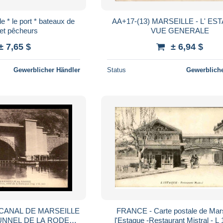
le * le port * bateaux de
AA+17-(13) MARSEILLE - L' ES
et pêcheurs
VUE GENERALE
± 7,65 $
± 6,94 $
Gewerblicher Händler
Status
Gewerbliche
- CANAL DE MARSEILLE
FRANCE - Carte postale de Marse
UNNEL DE LA RODE
l'Estaque -Restaurant Mistral - L