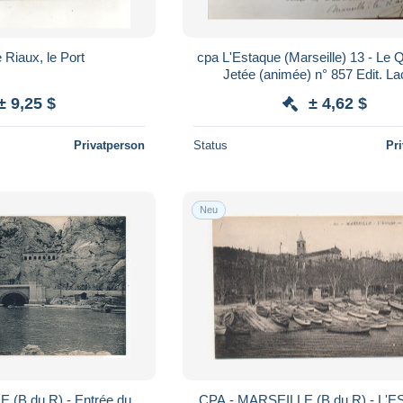
 Riaux, le Port
cpa L'Estaque (Marseille) 13 - Le Q
Jetée (animée) n° 857 Edit. La
± 9,25 $
± 4,62 $
Privatperson
Status
Pr
Neu
 (B du R) - Entrée du
CPA - MARSEILLE (B du R) - L'