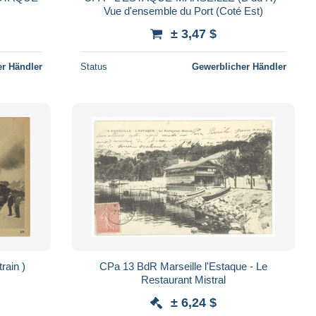
Vue d'ensemble du Port (Coté Est)
± 3,47 $
r Händler
Status
Gewerblicher Händler
rain )
CPa 13 BdR Marseille l'Estaque - Le
Restaurant Mistral
± 6,24 $