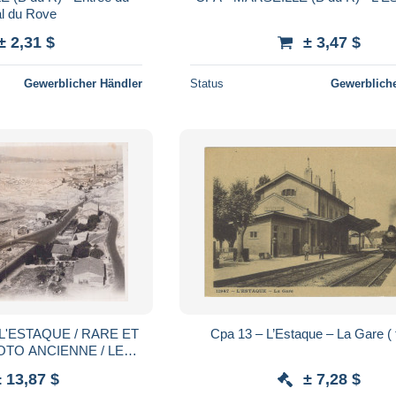
l du Rove
± 2,31 $
± 3,47 $
Gewerblicher Händler
Status
Gewerbliche
 L'ESTAQUE / RARE ET
Cpa 13 – L’Estaque – La Gare ( t
OTO ANCIENNE / LES
IAUX ?
± 13,87 $
± 7,28 $