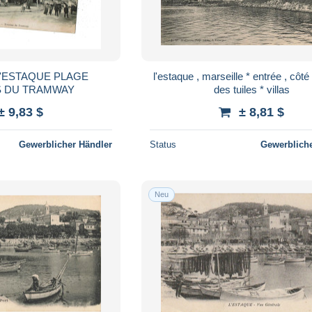
L'ESTAQUE PLAGE
l'estaque , marseille * entrée , côté
S DU TRAMWAY
des tuiles * villas
± 9,83 $
± 8,81 $
Gewerblicher Händler
Status
Gewerbliche
Neu