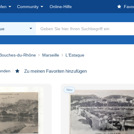
ufen
Community
Online-Hilfe
Favor
que
 Bouches-du-Rhône
Marseille
L'Estaque
funden
Zu meinen Favoriten hinzufügen
Neu