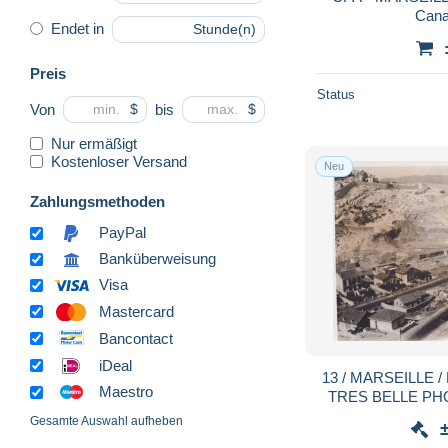
Cana
Endet in
Stunde(n)
Preis
Status
Von
bis
$
$
Nur ermäßigt
Kostenloser Versand
Neu
Zahlungsmethoden
PayPal
Banküberweisung
Visa
Mastercard
Bancontact
iDeal
13 / MARSEILLE /
Maestro
TRES BELLE PH
R
Gesamte Auswahl aufheben