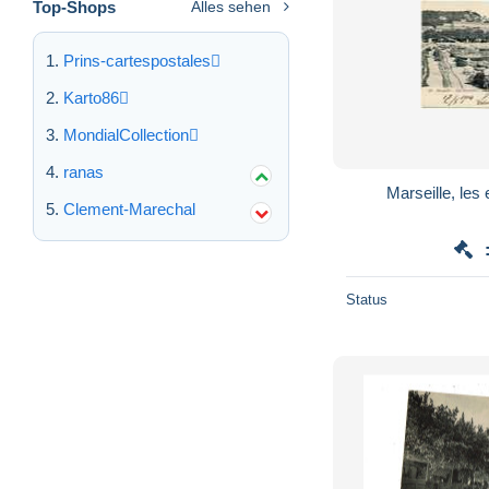
Top-Shops
Alles sehen
Prins-cartespostales
Karto86
MondialCollection
ranas
Marseille, les
Clement-Marechal
Status