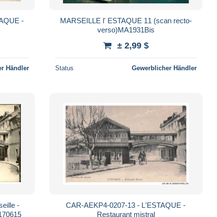
TAQUE -
MARSEILLE l' ESTAQUE 11 (scan recto-
verso)MA1931Bis
± 2,99 $
r Händler
Status
Gewerblicher Händler
ille -
CAR-AEKP4-0207-13 - L'ESTAQUE -
 170615
Restaurant mistral