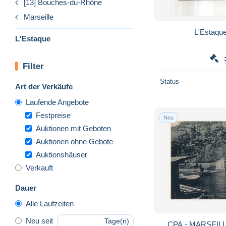
[13] Bouches-du-Rhône
Marseille
L'Estaque
L'Estaque
Filter
Status
Art der Verkäufe
Laufende Angebote
Festpreise
Neu
Auktionen mit Geboten
Auktionen ohne Gebote
Auktionshäuser
Verkauft
Dauer
Alle Laufzeiten
Neu seit
Tage(n)
CPA - MARSEILLE