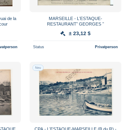
uai de la
MARSEILLE - L'ESTAQUE-
cour
RESTAURANT" GEORGES "
± 23,12 $
ivatperson
Status
Privatperson
Neu
ESTAQUE
CPA - L'ESTAQUE-MARSEILLE (B du R) -