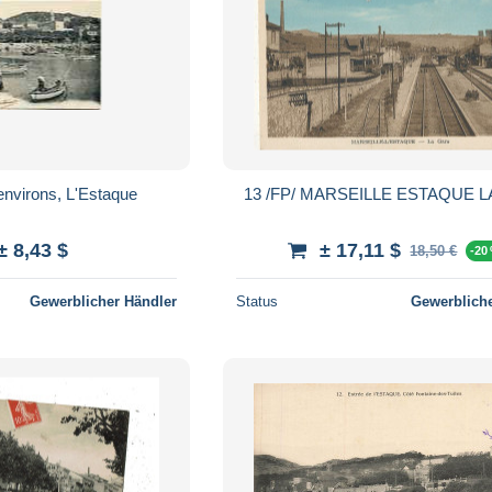
 environs, L'Estaque
13 /FP
± 8,43 $
± 17,11 $
18,50 €
-20
Gewerblicher Händler
Status
Gewerbliche