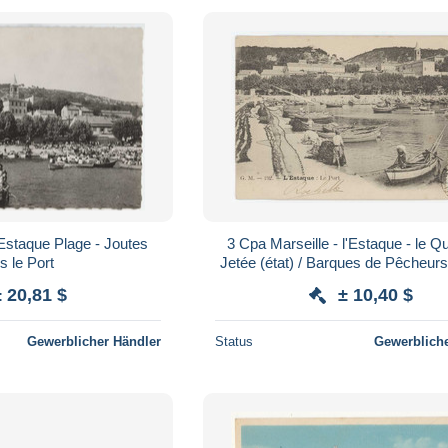
Estaque Plage - Joutes
3 Cpa Marseille - l'Estaque - le Qu
s le Port
Jetée (état) / Barques de Pêcheurs 
± 20,81 $
± 10,40 $
Gewerblicher Händler
Status
Gewerbliche