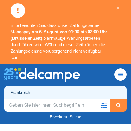
×
Bitte beachten Sie, dass unser Zahlungspartner
Mangopay
am 6. August von 01:00 bis 03:00 Uhr
(Brüsseler Zeit)
planmäßige Wartungsarbeiten
durchführen wird. Während dieser Zeit können die
Zahlungsdienste vorübergehend nicht verfügbar
sein.
Frankreich
Erweiterte Suche