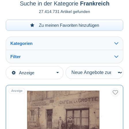
Suche in der Kategorie
Frankreich
27.414.731 Artikel gefunden
Zu meinen Favoriten hinzufügen
Kategorien
Filter
Alles sehen
Art der Verkäufe
Anzeige
Hauptkategorien
Laufende Angebote
Ansichtskarten
Festpreise
Europa
Anzeige
Auktionen mit Geboten
Auktionen ohne Gebote
Frankreich
Alles sehen
Auktionshäuser
[01] Ain
226.584
Verkauft
[02] Aisne
323.592
[03] Allier
318.065
Dauer