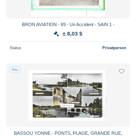
[80] Somme
358.880
[81] Tarn
109.161
[82] Tarn et Garonne
69.494
BRON AVIATION - 69 - Un Accident - SAIN 1 -
[83] Var
482.374
± 8,03 $
[84] Vaucluse
159.830
Status
Privatperson
[85] Vendée
380.483
[86] Vienne
159.466
[87] Haute-Vienne
159.869
Neu
[88] Vosges
395.647
[89] Yonne
364.290
[90] Territoire de Belfort
57.179
[91] Essonne
222.075
[92] Hauts de Seine
279.578
[93] Seine Saint Denis
153.923
[94] Val de Marne
241.520
BASSOU YONNE - PONTS, PLAGE, GRANDE RUE,