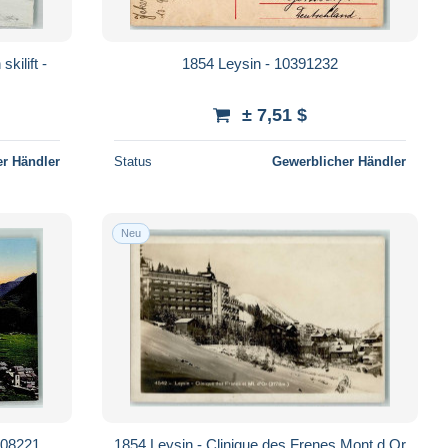
kilift -
1854 Leysin - 10391232
± 7,51 $
r Händler
Status
Gewerblicher Händler
Neu
308221
1854 Leysin - Clinique des Frenes Mont d Or