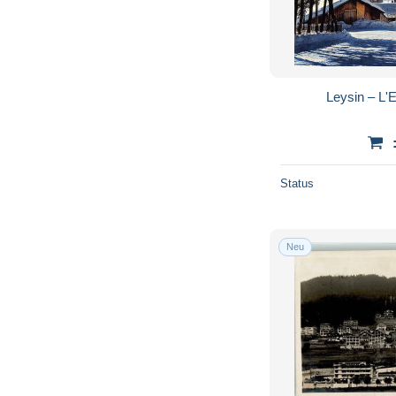
Leysin – L'E
Status
Neu