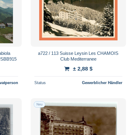
abiola
a722 / 113 Suisse Leysin Les CHAMOIS
 #SBB915
Club Mediterranee
± 2,88 $
ivatperson
Status
Gewerblicher Händler
Neu