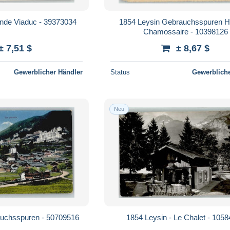
ande Viaduc - 39373034
1854 Leysin Gebrauchsspuren Ho
Chamossaire - 10398126
± 7,51 $
± 8,67 $
Gewerblicher Händler
Status
Gewerbliche
Neu
auchsspuren - 50709516
1854 Leysin - Le Chalet - 105