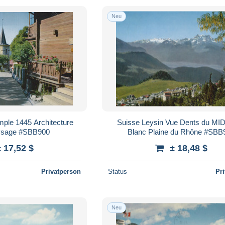
Neu
mple 1445 Architecture
Suisse Leysin Vue Dents du MID
ysage #SBB900
Blanc Plaine du Rhône #SBB
± 17,52 $
± 18,48 $
Privatperson
Status
Pr
Neu