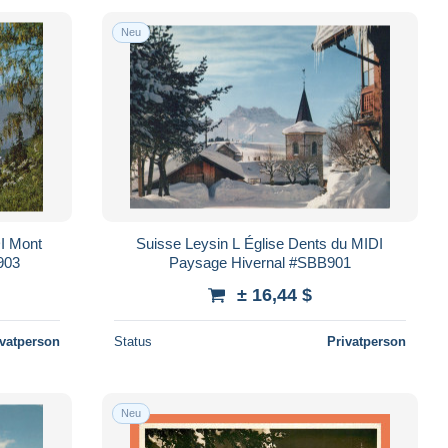
Neu
I Mont
Suisse Leysin L Église Dents du MIDI
903
Paysage Hivernal #SBB901
± 16,44 $
ivatperson
Status
Privatperson
Neu