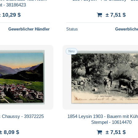
nt - 38186423
± 10,29 $
± 7,51 $
Gewerblicher Händler
Status
Gewerbliche
Neu
ic Chaussy - 39372225
1854 Leysin 1903 - Bauern mit Kühe
Stempel - 10614470
± 8,09 $
± 7,51 $