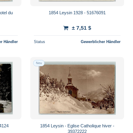
tel du
1854 Leysin 1928 - 51676091
± 7,51 $
r Händler
Status
Gewerblicher Händler
Neu
84124
1854 Leysin - Eglise Catholique hiver -
39372222