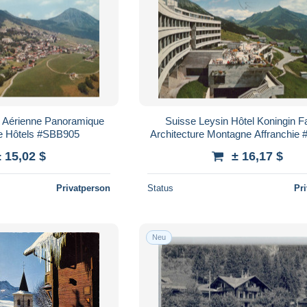
e Aérienne Panoramique
Suisse Leysin Hôtel Koningin F
ne Hôtels #SBB905
Architecture Montagne Affranchie
± 15,02 $
± 16,17 $
Privatperson
Status
Pr
Neu