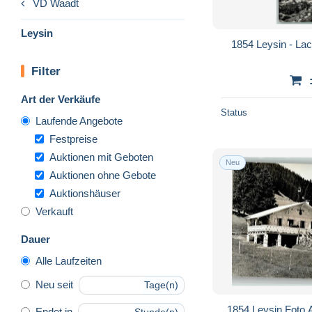
VD Waadt
Leysin
1854 Leysin - La
Filter
Art der Verkäufe
Status
Laufende Angebote
Festpreise
Auktionen mit Geboten
Neu
Auktionen ohne Gebote
Auktionshäuser
Verkauft
Dauer
Alle Laufzeiten
Neu seit
Tage(n)
1854 Leysin Foto
Endet in