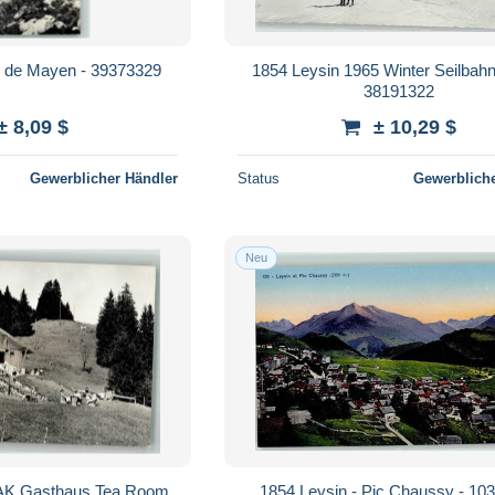
c de Mayen - 39373329
1854 Leysin 1965 Winter Seilbahn s
38191322
± 8,09 $
± 10,29 $
Gewerblicher Händler
Status
Gewerbliche
Neu
 AK Gasthaus Tea Room
1854 Leysin - Pic Chaussy - 10