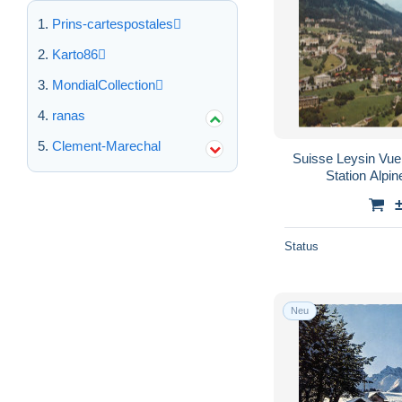
Prins-cartespostales
Karto86
MondialCollection
ranas
Clement-Marechal
Suisse Leysin Vu
Station Alpi
Status
Neu