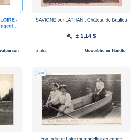
LOIRE -
SAVIGNE sur LATHAN . Château de Baulieu
eugeot
± 1,14 $
ivatperson
Status
Gewerblicher Händler
Neu
cpa Indre et Loire tourangelles en canot;