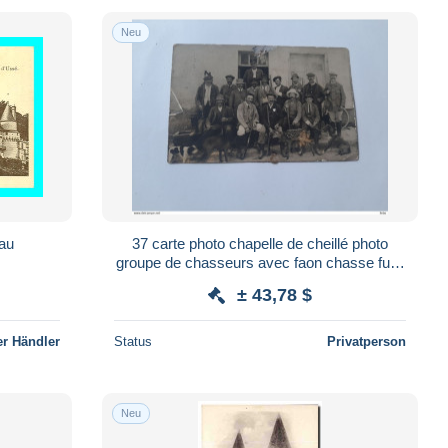
Neu
au
37 carte photo chapelle de cheillé photo
groupe de chasseurs avec faon chasse fusil
état rare
± 43,78 $
r Händler
Status
Privatperson
Neu