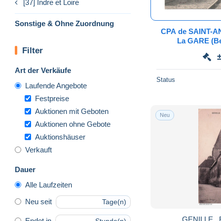
[37] Indre et Loire
Sonstige & Ohne Zuordnung
CPA de SAINT-A
La GARE (Bel
Filter
Art der Verkäufe
Status
Laufende Angebote
Festpreise
Auktionen mit Geboten
Neu
Auktionen ohne Gebote
Auktionshäuser
Verkauft
Dauer
Alle Laufzeiten
Neu seit
Tage(n)
GENILLE . E
Endet in