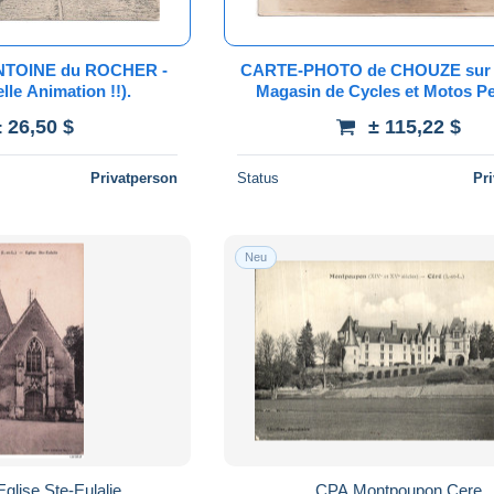
NTOINE du ROCHER -
CARTE-PHOTO de CHOUZE sur 
le Animation !!).
Magasin de Cycles et Motos P
E.SEGUIN (RARE!!).
± 26,50 $
± 115,22 $
Privatperson
Status
Pr
Neu
glise Ste-Eulalie
CPA Montpoupon Cere