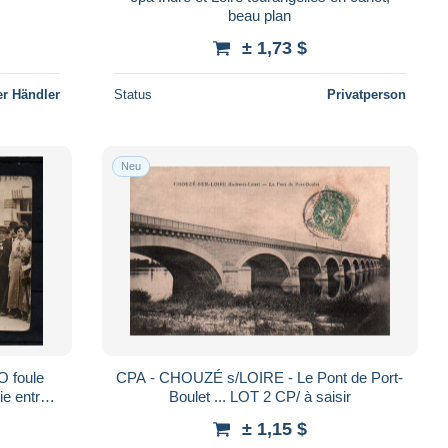
beau plan
± 1,73 $
r Händler
Status
Privatperson
Neu
 foule
CPA - CHOUZÉ s/LOIRE - Le Pont de Port-
ie entrée
Boulet ... LOT 2 CP/ à saisir
 loire 37
± 1,15 $