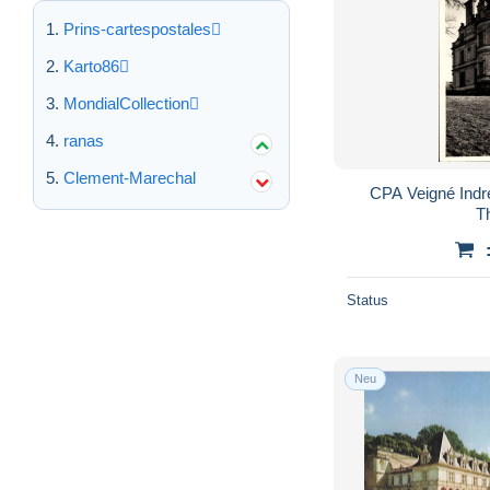
Prins-cartespostales
Karto86
MondialCollection
ranas
Clement-Marechal
CPA Veigné Indre
T
Status
Neu