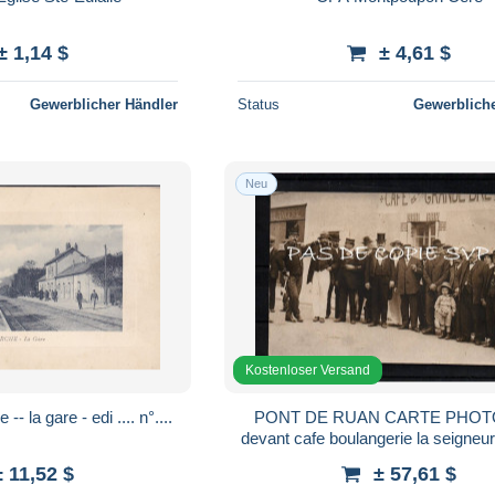
± 1,14 $
± 4,61 $
Gewerblicher Händler
Status
Gewerbliche
Neu
Kostenloser Versand
-- la gare - edi .... n°....
PONT DE RUAN CARTE PHOTO
devant cafe boulangerie la seigneur
du bourg route d' artannes indre et
± 11,52 $
± 57,61 $