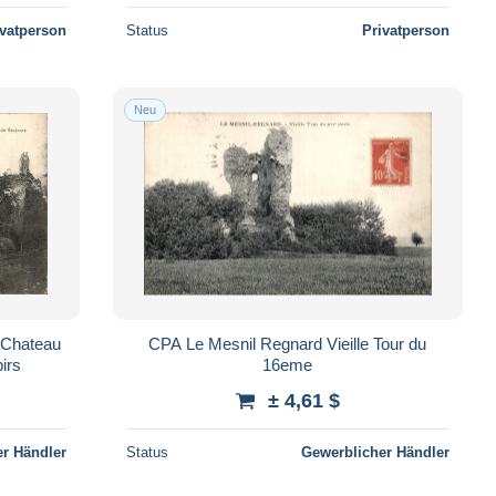
ivatperson
Status
Privatperson
Neu
u Chateau
CPA Le Mesnil Regnard Vieille Tour du
irs
16eme
± 4,61 $
r Händler
Status
Gewerblicher Händler