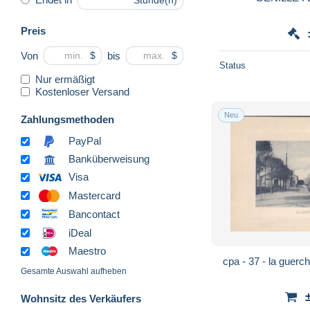
Stunde(n)
Preis
Von
bis
$
$
Status
Nur ermäßigt
Kostenloser Versand
Neu
Zahlungsmethoden
PayPal
Banküberweisung
Visa
Mastercard
Bancontact
iDeal
Maestro
cpa - 37 - la guerche 
Gesamte Auswahl aufheben
Wohnsitz des Verkäufers