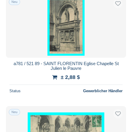
Neu
Kostenloser Versand
Zahlungsmethoden
PayPal
Banküberweisung
Visa
Mastercard
Bancontact
a781 / 521 89 - SAINT FLORENTIN Eglise Chapelle St
iDeal
Julien le Pauvre
Maestro
± 2,88 $
Gesamte Auswahl aufheben
Status
Gewerblicher Händler
Wohnsitz des Verkäufers
Weltweit
Neu