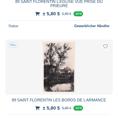
89 SAINT FLORENTIN L EGLISE VUE PRISE DU
PRIEURE
± 5,80 $
5,90 €
-15 %
Status
Gewerblicher Händler
Neu
89 SAINT FLORENTIN LES BORDS DE L ARMANCE
± 5,80 $
5,90 €
-15 %