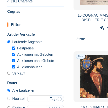
[16] Charente
Cognac
16 COGNAC MAIS
DISTILLERIE C
Filter
Art der Verkäufe
Status
Laufende Angebote
Festpreise
Auktionen mit Geboten
Neu
Auktionen ohne Gebote
Auktionshäuser
Verkauft
Dauer
Alle Laufzeiten
Neu seit
Tage(n)
16 COGNAC CH
Endet in