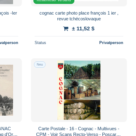
çois -Ier
cognac carte photo place françois 1 ier ,
revue tchécoslovaque
± 11,52 $
ivatperson
Status
Privatperson
Neu
OGNAC
Carte Postale - 16 - Cognac - Multivues -
 d'Or P
CPM - Voir Scans Recto-Verso - Poscard -