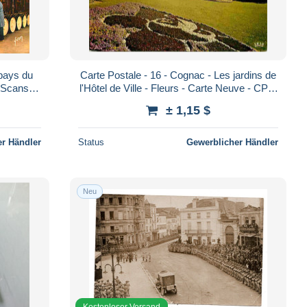
 pays du
Carte Postale - 16 - Cognac - Les jardins de
r Scans
l'Hôtel de Ville - Fleurs - Carte Neuve - CPM
Recto-Verso - Poscard - Carta Postal - P
- Voir Scans Recto-Verso - Po
± 1,15 $
r Händler
Status
Gewerblicher Händler
Neu
Kostenloser Versand