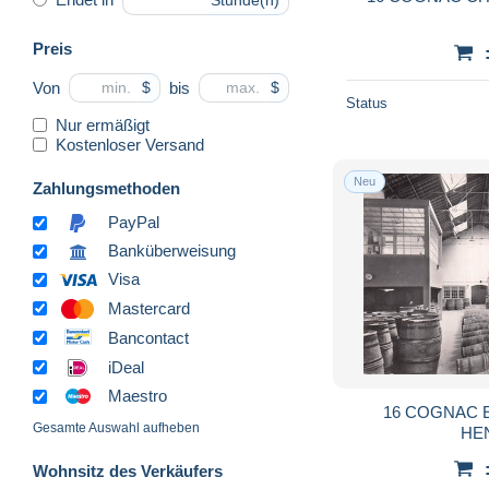
Stunde(n)
Preis
Von
bis
$
$
Status
Nur ermäßigt
Kostenloser Versand
Neu
Zahlungsmethoden
PayPal
Banküberweisung
Visa
Mastercard
Bancontact
iDeal
Maestro
16 COGNAC 
Gesamte Auswahl aufheben
HE
Wohnsitz des Verkäufers