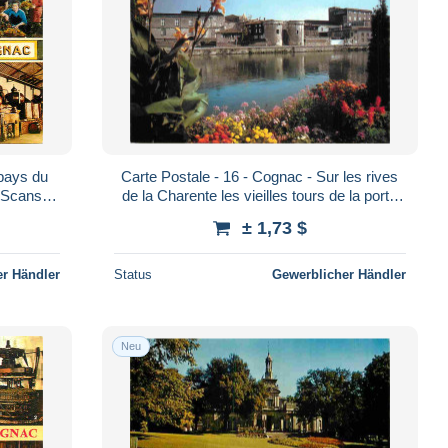
 pays du
Carte Postale - 16 - Cognac - Sur les rives
r Scans
de la Charente les vieilles tours de la porte
Recto-Verso - Poscard - Carta Postal - P
Saint Jacques - CPM - Voir Sca
± 1,73 $
r Händler
Status
Gewerblicher Händler
Neu