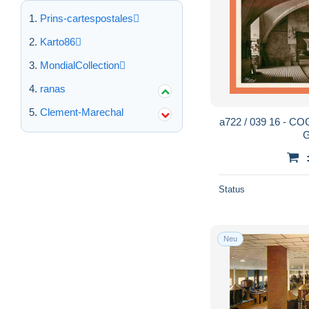
Prins-cartespostales
Karto86
MondialCollection
ranas
Clement-Marechal
a722 / 039 16 - C
G
Status
Neu