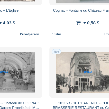
c – L'Eglise
Cognac - Fontaine du Château Fran
± 4,03 $
± 0,58 $
Privatperson
Status
Pr
Neu
te - Château de COGNAC
28115B - 16 CHARENTE - C
 Gardes Propriété de MM
BRASSERIE RESTAURANT du Coq