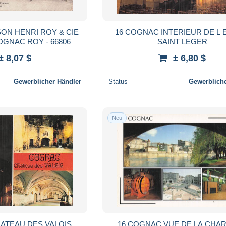
ON HENRI ROY & CIE
16 COGNAC INTERIEUR DE L 
OGNAC ROY - 66806
SAINT LEGER
± 8,07 $
± 6,80 $
Gewerblicher Händler
Status
Gewerbliche
Neu
ATEAU DES VALOIS
16 COGNAC VUE DE LA CHA