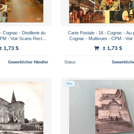
- Cognac - Distillerie du
Carte Postale - 16 - Cognac - Au
CPM - Voir Scans Recto-
Cognac - Multivues - CPM - Voi
Verso - Poscard - Carta Postal - P
± 1,73 $
± 1,73 $
Gewerblicher Händler
Status
Gewerbliche
Neu