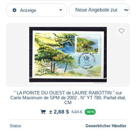
Art der Verkäufe
Anzeige
Hauptkategorien
Laufende Angebote
Briefmarken
Festpreise
Amerika
Auktionen mit Geboten
Saint-Pierre und Miquelon
Auktionen ohne Gebote
Auktionshäuser
Maximumkarten
Verkauft
Dauer
Alle Laufzeiten
Neu seit
Tage(n)
" LA POINTE DU OUEST de LAURE RABOTTIN " sur
Carte Maximum de SPM de 2002 . N° YT 780. Parfait état.
Endet in
Stunde(n)
CM
± 2,68 $
4,64 €
-50 %
Preis
Von
bis
$
$
Status
Gewerblicher Händler
Nur ermäßigt