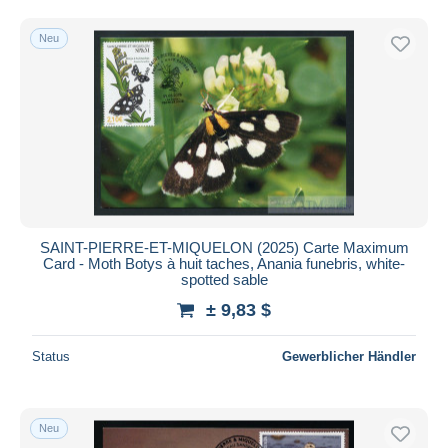
Kostenloser Versand
Neu
Zahlungsmethoden
PayPal
Banküberweisung
Visa
Mastercard
Bancontact
iDeal
SAINT-PIERRE-ET-MIQUELON (2025) Carte Maximum
Maestro
Card - Moth Botys à huit taches, Anania funebris, white-
Gesamte Auswahl aufheben
spotted sable
± 9,83 $
Wohnsitz des Verkäufers
Weltweit
Status
Gewerblicher Händler
Neu