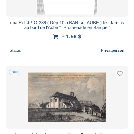
cpa Réf-JP-O-389 ( Dép-10 à BAR sur AUBE ) les Jardins
au bord de l'Aube "" Promenade en Barque "
± 1,56 $
Status
Privatperson
Neu