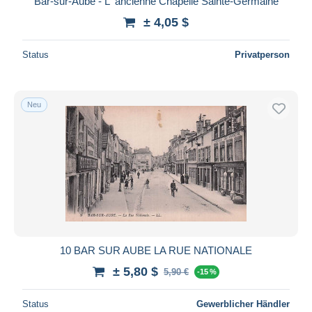
Bar-sur-Aube - L 'ancienne Chapelle Sainte-Germaine
± 4,05 $
Status
Privatperson
Neu
10 BAR SUR AUBE LA RUE NATIONALE
± 5,80 $
5,90 €
-15 %
Status
Gewerblicher Händler