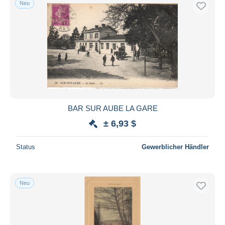
Neu
Kostenloser Versand
Zahlungsmethoden
PayPal
Banküberweisung
Visa
Mastercard
Bancontact
BAR SUR AUBE LA GARE
iDeal
± 6,93 $
Maestro
Gesamte Auswahl aufheben
Status
Gewerblicher Händler
Wohnsitz des Verkäufers
Weltweit
Neu