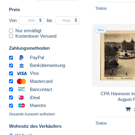
Bückeburg
809
Status
Preis
Burgdorf
105
Von
bis
$
$
Burgwedel
24
Nur ermäßigt
Neu
Buxtehude
844
Kostenloser Versand
Celle
2.077
Zahlungsmethoden
Clausthal-Zellerfeld
1.124
PayPal
Cloppenburg
225
Banküberweisung
Cuxhaven
3.292
Visa
Damme
20
Mastercard
Dannenberg
71
Bancontact
CPA Hannover in
Delmenhorst
393
iDeal
August P
Diepholz
304
Maestro
Dinklage
32
Gesamte Auswahl aufheben
Duderstadt
436
Status
Wohnsitz des Verkäufers
Einbeck
588