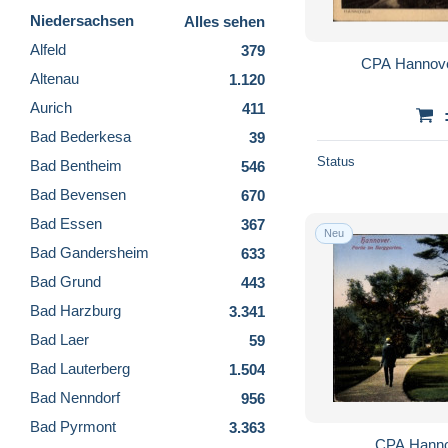
Niedersachsen
Alles sehen
Alfeld
379
CPA Hannove
Altenau
1.120
Aurich
411
Bad Bederkesa
39
Status
Bad Bentheim
546
Bad Bevensen
670
Bad Essen
367
Neu
Bad Gandersheim
633
Bad Grund
443
Bad Harzburg
3.341
Bad Laer
59
Bad Lauterberg
1.504
Bad Nenndorf
956
Bad Pyrmont
3.363
CPA Hanno