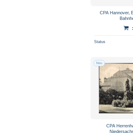
Norden
225
Nordenham
192
CPA Hannover, E
Norderney
2.969
Bahnh
Nordhorn
231
Nörten-Hardenberg
91
Status
Northeim
620
Oberharz
1.181
Oldenburg
1.728
Neu
Osnabrück
1.777
Osterholz-Schambeck
58
Osterode
803
Papenburg
81
Peine
195
Quakenbrück
118
Rastede
47
CPA Herrenh
Rinteln
1.108
Niedersach