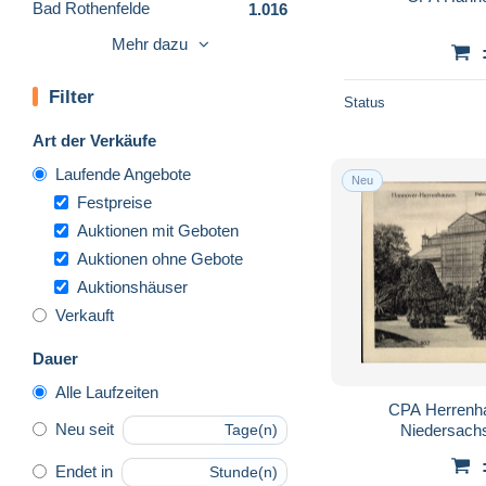
Bad Rothenfelde
1.016
Bad Sachsa
1.584
Mehr dazu
Bad Salzdetfurth
191
Filter
Bad Zwischenahn
850
Status
Barsinghausen
162
Art der Verkäufe
Bentheim
166
Laufende Angebote
Neu
Bergen
113
Festpreise
Bissendorf
42
Auktionen mit Geboten
Auktionen ohne Gebote
Bodenwerder
559
Auktionshäuser
Borkum
1.697
Verkauft
Brake
110
Bramsche
106
Dauer
Braunlage
1.173
Alle Laufzeiten
CPA Herrenh
Braunschweig
3.921
Neu seit
Niedersach
Tage(n)
Bremervörde
98
Endet in
Stunde(n)
Buchholz
135