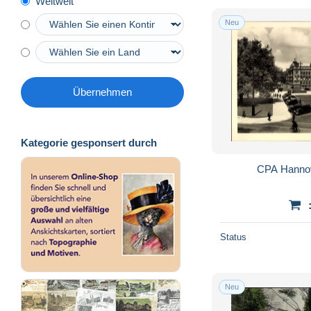
Weltweit
Elsfleth
41
Neu
Emden
662
Esens
384
Fallingbostel
707
Friedeburg
27
Übernehmen
Fürstenberg
65
Ganderkesee
81
Kategorie gesponsert durch
Georgsmarienhütte
81
Gifhorn
256
CPA Hannov
Goslar
6.911
Göttingen
2.179
Hameln (Pyrmont)
2.116
Status
Hannover
12.450
Hannoversch Münden
2.082
Neu
Hardegsen
93
Haselünne
38