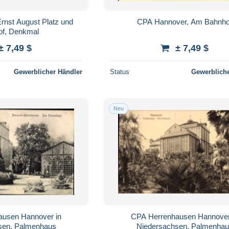
rnst August Platz und
CPA Hannover, Am Bahnho
of, Denkmal
± 7,49 $
± 7,49 $
Gewerblicher Händler
Status
Gewerbliche
Neu
ausen Hannover in
CPA Herrenhausen Hannover
sen, Palmenhaus
Niedersachsen, Palmenha