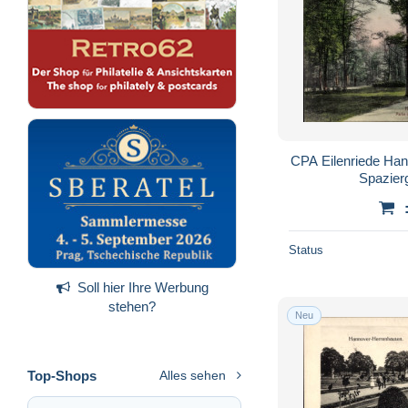
Helmstedt
506
Herzberg
199
Hessisch-Oldendorf
162
Hildesheim
4.200
Hitzacker
257
Hollenstedt
44
CPA Eilenriede Han
Spazier
Holzminden
1.649
Ilsede
30
Jever
262
Status
Juist
694
Soll hier Ihre Werbung
Königslutter
207
stehen?
Krummhörn
169
Neu
Langelsheim
295
Langenargen
11
Top-Shops
Alles sehen
Langeoog
662