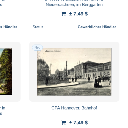
us
Niedersachsen, im Berggarten
± 7,49 $
r Händler
Status
Gewerblicher Händler
Neu
 in
CPA Hannover, Bahnhof
us
± 7,49 $