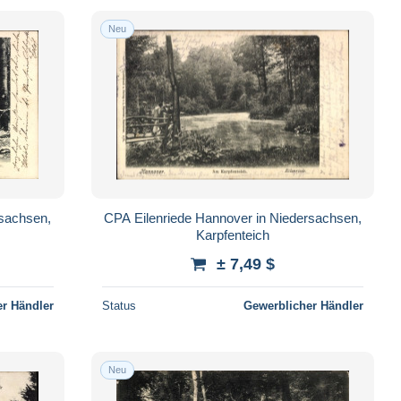
Neu
rsachsen,
CPA Eilenriede Hannover in Niedersachsen,
Karpfenteich
± 7,49 $
r Händler
Status
Gewerblicher Händler
Neu