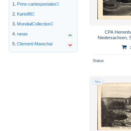
Prins-cartespostales
Leer
325
Lehrte
118
Karto86
Lembruch
64
MondialCollection
Lengerich
29
CPA Herrenh
ranas
Niedersachsen, 
Lingen
193
Clement-Marechal
Lohne
26
Löningen
14
Status
Lüchow
202
Lüneburg
2.364
Lüneburger Heide
1.907
Neu
Melle
280
Meppen
140
Munster
586
Neustadt am Rübenberge
140
Nienburg
370