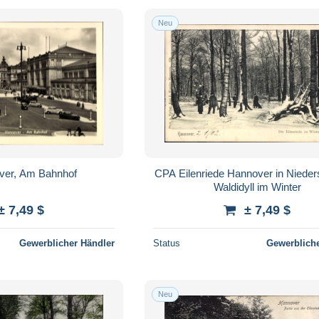
Neu
er, Am Bahnhof
CPA Eilenriede Hannover in Niede
Waldidyll im Winter
± 7,49 $
± 7,49 $
Gewerblicher Händler
Status
Gewerbliche
Neu