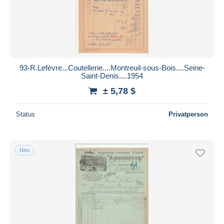
93-R.Lefèvre...Coutellerie....Montreuil-sous-Bois....Seine-
Saint-Denis....1954
± 5,78 $
Status
Privatperson
Neu