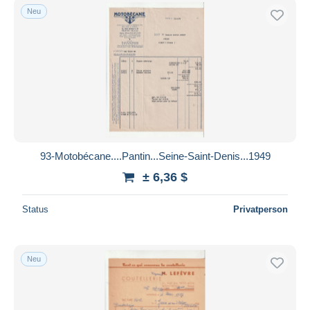
Neu
93-Motobécane....Pantin...Seine-Saint-Denis...1949
± 6,36 $
Status
Privatperson
Neu