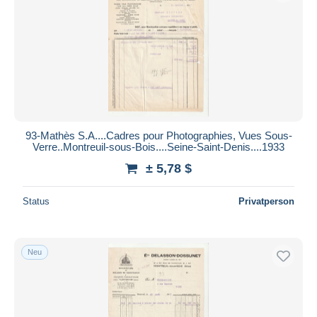
93-Mathès S.A....Cadres pour Photographies, Vues Sous-
Verre..Montreuil-sous-Bois....Seine-Saint-Denis....1933
± 5,78 $
Status
Privatperson
Neu