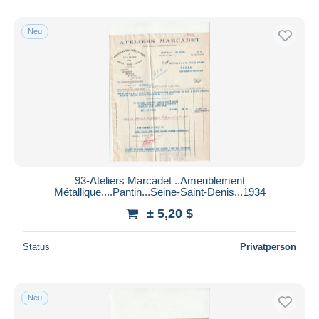
Nur ermäßigt
Kostenloser Versand
Neu
Zahlungsmethoden
PayPal
Banküberweisung
Visa
Mastercard
Bancontact
iDeal
93-Ateliers Marcadet ..Ameublement
Métallique....Pantin...Seine-Saint-Denis...1934
Maestro
± 5,20 $
Gesamte Auswahl aufheben
Wohnsitz des Verkäufers
Status
Privatperson
Weltweit
Neu