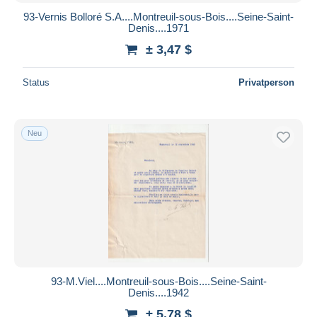
93-Vernis Bolloré S.A....Montreuil-sous-Bois....Seine-Saint-
Denis....1971
± 3,47 $
Status
Privatperson
Neu
93-M.Viel....Montreuil-sous-Bois....Seine-Saint-
Denis....1942
± 5,78 $