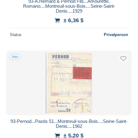
93-A.Hémard & Pernod Fils...Amourette,
Romano....Montreuil-sous-Bois....Seine-Saint-
Denis....1929
± 6,36 $
Status
Privatperson
Neu
93-Pernod...Pastis 51...Montreuil-sous-Bois....Seine-Saint-
Denis....1962
± 5,20 $