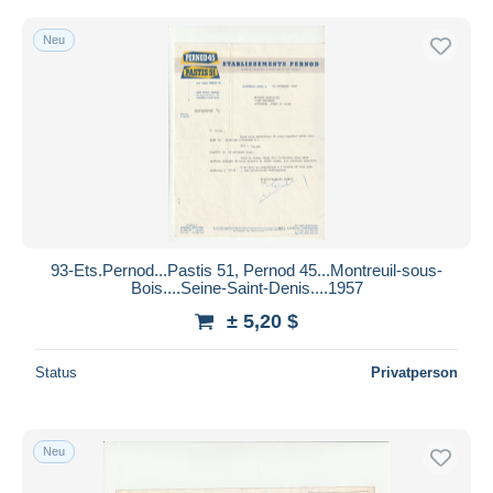
Neu
93-Ets.Pernod...Pastis 51, Pernod 45...Montreuil-sous-
Bois....Seine-Saint-Denis....1957
± 5,20 $
Status
Privatperson
Neu