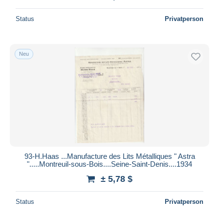
Status
Privatperson
Neu
93-H.Haas ...Manufacture des Lits Métalliques " Astra
".....Montreuil-sous-Bois....Seine-Saint-Denis....1934
± 5,78 $
Status
Privatperson