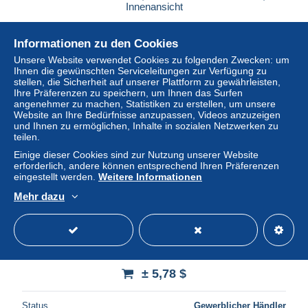
Innenansicht
± 5,78 $
Informationen zu den Cookies
Status
Gewerblicher Händler
Unsere Website verwendet Cookies zu folgenden Zwecken: um
Ihnen die gewünschten Serviceleitungen zur Verfügung zu
stellen, die Sicherheit auf unserer Plattform zu gewährleisten,
Ihre Präferenzen zu speichern, um Ihnen das Surfen
angenehmer zu machen, Statistiken zu erstellen, um unsere
Neu
Website an Ihre Bedürfnisse anzupassen, Videos anzuzeigen
und Ihnen zu ermöglichen, Inhalte in sozialen Netzwerken zu
teilen.
Einige dieser Cookies sind zur Nutzung unserer Website
erforderlich, andere können entsprechend Ihren Präferenzen
eingestellt werden.
Weitere Informationen
Mehr dazu
AK Mondorf-les-Bains, Le Parc
± 5,78 $
Status
Gewerblicher Händler