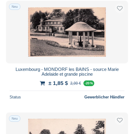
Kostenloser Versand
Neu
Zahlungsmethoden
PayPal
Banküberweisung
Visa
Mastercard
Bancontact
iDeal
Luxembourg - MONDORF les BAINS - source Marie
Adelaide et grande piscine
Maestro
± 1,85 $
Gesamte Auswahl aufheben
2,00 €
-20 %
Wohnsitz des Verkäufers
Status
Gewerblicher Händler
Weltweit
Neu