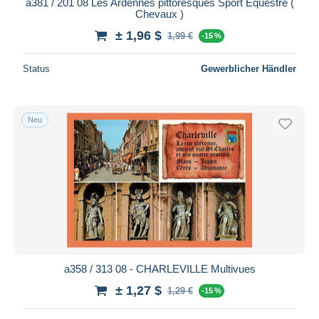
a381 / 201 08 Les Ardennes pittoresques Sport Equestre (
Chevaux )
± 1,96 $
1,99 €
-15 %
Status
Gewerblicher Händler
Neu
a358 / 313 08 - CHARLEVILLE Multivues
± 1,27 $
1,29 €
-15 %