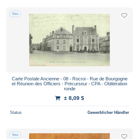
Nur ermäßigt
Kostenloser Versand
Neu
Zahlungsmethoden
PayPal
Banküberweisung
Visa
Mastercard
Bancontact
iDeal
Carte Postale Ancienne - 08 - Rocroi - Rue de Bourgogne
et Réunion des Officiers - Précurseur - CPA - Oblitération
Maestro
ronde
Gesamte Auswahl aufheben
± 8,09 $
Wohnsitz des Verkäufers
Status
Gewerblicher Händler
Weltweit
Neu