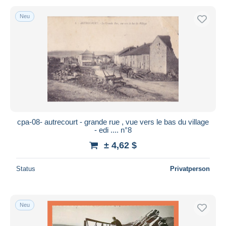
Neu
cpa-08- autrecourt - grande rue , vue vers le bas du village
- edi .... n°8
± 4,62 $
Status
Privatperson
Neu