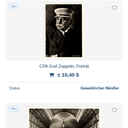
Kostenloser Versand
Neu
Zahlungsmethoden
PayPal
Banküberweisung
Visa
Mastercard
Bancontact
iDeal
CPA Graf Zeppelin, Porträt
Maestro
± 10,40 $
Gesamte Auswahl aufheben
Status
Gewerblicher Händler
Wohnsitz des Verkäufers
Weltweit
Neu