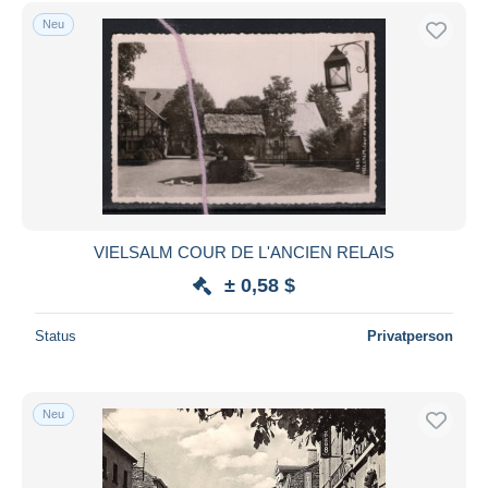
Kostenloser Versand
Neu
Zahlungsmethoden
PayPal
Banküberweisung
Visa
Mastercard
Bancontact
iDeal
VIELSALM COUR DE L'ANCIEN RELAIS
Maestro
± 0,58 $
Gesamte Auswahl aufheben
Status
Privatperson
Wohnsitz des Verkäufers
Weltweit
Neu