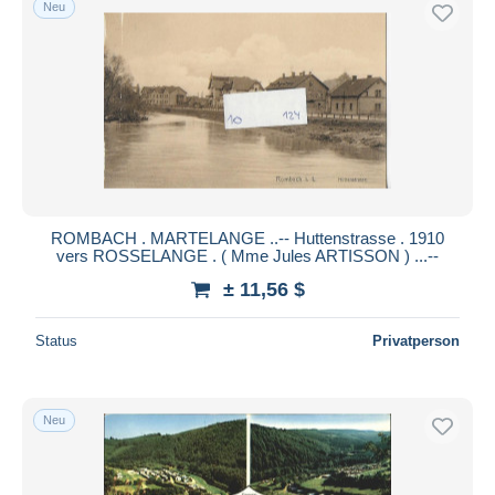
Neu
Kostenloser Versand
Zahlungsmethoden
PayPal
Banküberweisung
Visa
Mastercard
Bancontact
ROMBACH . MARTELANGE ..-- Huttenstrasse . 1910
iDeal
vers ROSSELANGE . ( Mme Jules ARTISSON ) ...--
Maestro
± 11,56 $
Gesamte Auswahl aufheben
Status
Privatperson
Wohnsitz des Verkäufers
Weltweit
Neu