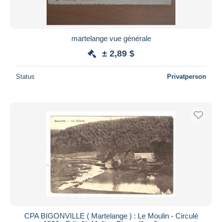
martelange vue générale
± 2,89 $
Status
Privatperson
CPA BIGONVILLE ( Martelange ) : Le Moulin - Circulé