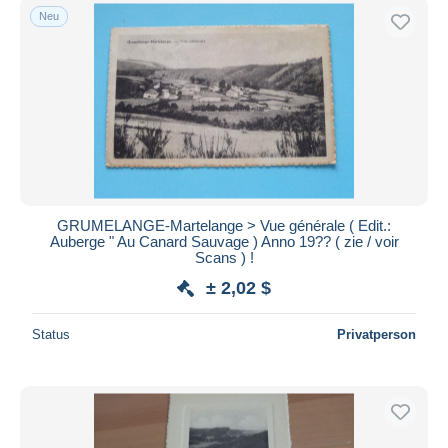
Neu
GRUMELANGE-Martelange > Vue générale ( Edit.:
Auberge " Au Canard Sauvage ) Anno 19?? ( zie / voir
Scans ) !
± 2,02 $
Status
Privatperson