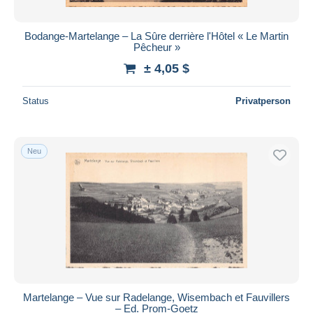
Bodange-Martelange – La Sûre derrière l'Hôtel « Le Martin
Pêcheur »
± 4,05 $
Status
Privatperson
Neu
Martelange – Vue sur Radelange, Wisembach et Fauvillers
– Ed. Prom-Goetz