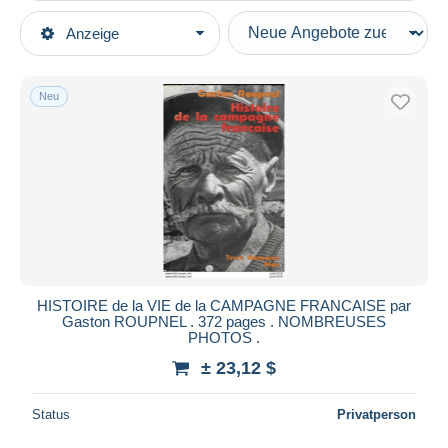
Art der Verkäufe
Anzeige
Hauptkategorien
Laufende Angebote
Ansichtskarten
Festpreise
Europa
Neu
Auktionen mit Geboten
Belgien
Auktionen ohne Gebote
Luxemburg
Auktionshäuser
Verkauft
Bertrix
Dauer
Alle Laufzeiten
Neu seit
Tage(n)
HISTOIRE de la VIE de la CAMPAGNE FRANCAISE par
Gaston ROUPNEL . 372 pages . NOMBREUSES
Endet in
Stunde(n)
PHOTOS .
± 23,12 $
Preis
Von
bis
$
$
Status
Privatperson
Nur ermäßigt