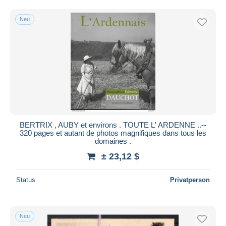
Kostenloser Versand
Neu
Zahlungsmethoden
PayPal
Banküberweisung
Visa
Mastercard
Bancontact
iDeal
BERTRIX , AUBY et environs . TOUTE L' ARDENNE ..--
Maestro
320 pages et autant de photos magnifiques dans tous les
Gesamte Auswahl aufheben
domaines .
± 23,12 $
Wohnsitz des Verkäufers
Weltweit
Status
Privatperson
Neu