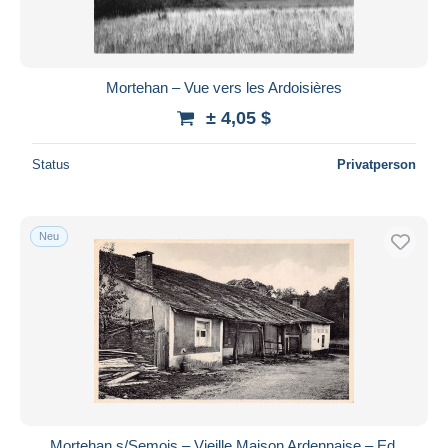
Mortehan – Vue vers les Ardoisières
± 4,05 $
Status
Privatperson
Neu
Mortehan s/Semois – Vieille Maison Ardennaise – Ed.