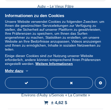
Auby – Le Vieux Pâtre
± 4,62 $
Informationen zu den Cookies
Unsere Website verwendet Cookies zu folgenden Zwecken: um
Status
Privatperson
Ihnen die gewünschten Serviceleitungen zur Verfügung zu
stellen, die Sicherheit auf unserer Plattform zu gewährleisten,
Ihre Präferenzen zu speichern, um Ihnen das Surfen
angenehmer zu machen, Statistiken zu erstellen, um unsere
Website an Ihre Bedürfnisse anzupassen, Videos anzuzeigen
Neu
und Ihnen zu ermöglichen, Inhalte in sozialen Netzwerken zu
teilen.
Einige dieser Cookies sind zur Nutzung unserer Website
erforderlich, andere können entsprechend Ihren Präferenzen
eingestellt werden.
Weitere Informationen
Mehr dazu
Environs d'Auby s/Semois « La Cornette »
± 4,62 $