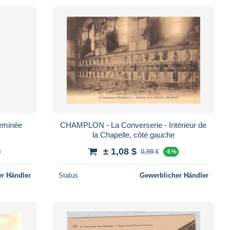
eminée
CHAMPLON - La Converserie - Intérieur de
la Chapelle, côté gauche
± 1,08 $
0,99 €
-5 %
r Händler
Status
Gewerblicher Händler