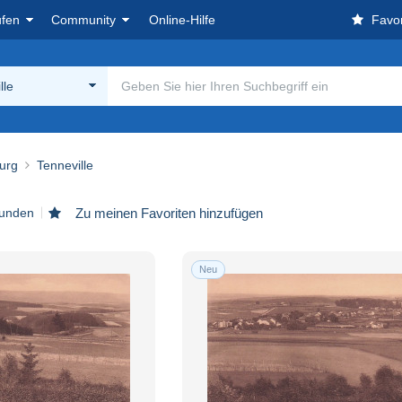
ufen
Community
Online-Hilfe
Favor
lle
urg
Tenneville
funden
Zu meinen Favoriten hinzufügen
Neu