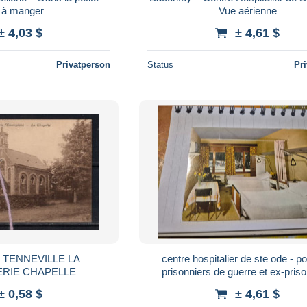
e à manger
Vue aérienne
± 4,03 $
± 4,61 $
Privatperson
Status
Pr
TENNEVILLE LA
centre hospitalier de ste ode - p
RIE CHAPELLE
prisonniers de guerre et ex-pris
politiques - baconfoy
± 0,58 $
± 4,61 $