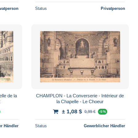
ivatperson
Status
Privatperson
le de la
CHAMPLON - La Converserie - Intérieur de
t
la Chapelle - Le Choeur
± 1,08 $
0,99 €
-5 %
r Händler
Status
Gewerblicher Händler