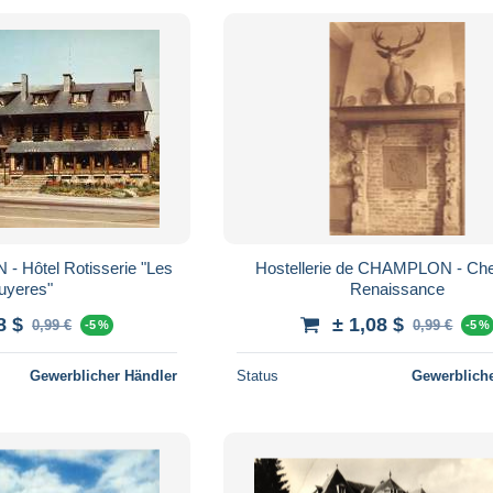
 Hôtel Rotisserie "Les
Hostellerie de CHAMPLON - Ch
uyeres"
Renaissance
8 $
± 1,08 $
0,99 €
0,99 €
-5 %
-5 %
Gewerblicher Händler
Status
Gewerbliche