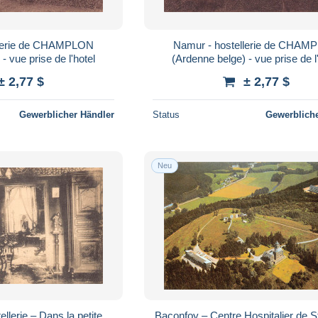
Namur - hostellerie de CHAMPLON
- vue prise de l'hotel
(Ardenne belge) - vue prise de l
± 2,77 $
± 2,77 $
Gewerblicher Händler
Status
Gewerbliche
Neu
lerie – Dans la petite
Baconfoy – Centre Hospitalier de 