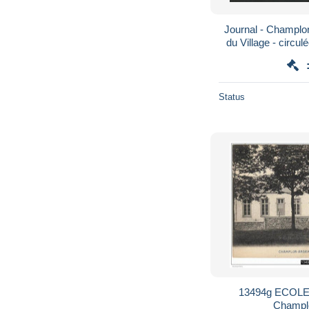
Journal - Champl
du Village - circul
vo
Status
13494g ECOL
Champl