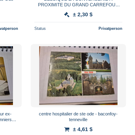
PROXIMITE DU GRAND CARREFOUR
ROUTIER DE CHAMPLON ARDENNES
± 2,30 $
ivatperson
Status
Privatperson
our ex-
centre hospitalier de ste ode - baconfoy-
onniers
tenneville
± 4,61 $