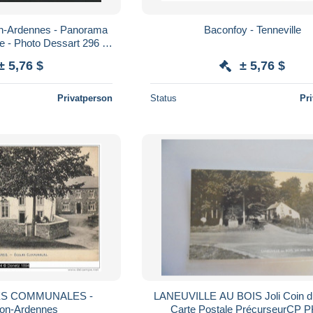
on-Ardennes - Panorama
Baconfoy - Tenneville
ée - Photo Dessart 296 -
ir scans
± 5,76 $
± 5,76 $
Privatperson
Status
Pr
ES COMMUNALES -
LANEUVILLE AU BOIS Joli Coin du
on-Ardennes
Carte Postale PrécurseurCP 