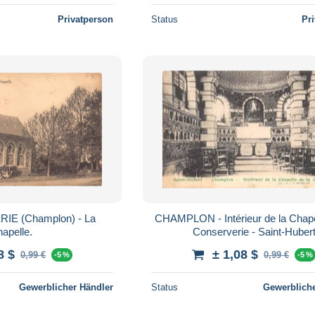
Privatperson
Status
Pr
E (Champlon) - La
CHAMPLON - Intérieur de la Chapel
apelle.
Conserverie - Saint-Huber
8 $
± 1,08 $
0,99 €
0,99 €
-5 %
-5 %
Gewerblicher Händler
Status
Gewerbliche