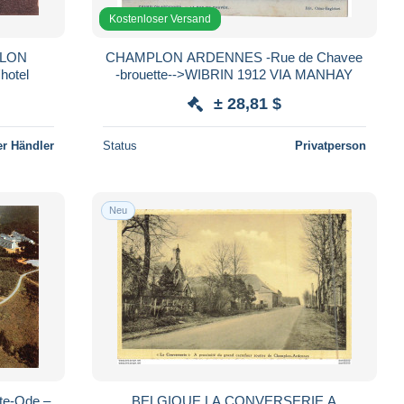
Kostenloser Versand
CHAMPLON ARDENNES -Rue de Chavee
'hotel
-brouette-->WIBRIN 1912 VIA MANHAY
± 28,81 $
r Händler
Status
Privatperson
Neu
Ste-Ode –
BELGIQUE LA CONVERSERIE A