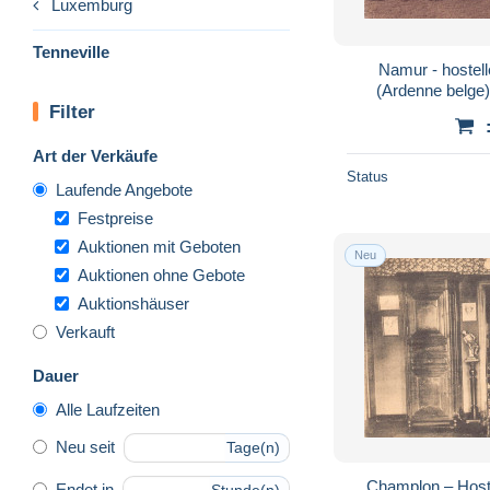
Luxemburg
Tenneville
Namur - hostellerie de CHAMPLON
(Ardenne belge) 
Filter
Art der Verkäufe
Status
Laufende Angebote
Festpreise
Auktionen mit Geboten
Neu
Auktionen ohne Gebote
Auktionshäuser
Verkauft
Dauer
Alle Laufzeiten
Neu seit
Tage(n)
Champlon – Hostel
Endet in