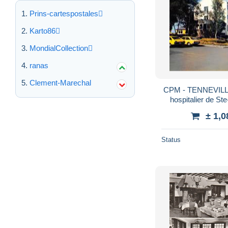
Prins-cartespostales
Karto86
MondialCollection
ranas
Clement-Marechal
CPM - TENNEVILL
hospitalier de St
± 1,0
Status