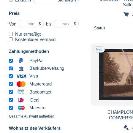
Stunde(n)
Sall
Preis
Von
bis
$
$
Status
Nur ermäßigt
Kostenloser Versand
Neu
Zahlungsmethoden
PayPal
Banküberweisung
Visa
Mastercard
Bancontact
iDeal
Maestro
CHAMPLON 
Gesamte Auswahl aufheben
CONVERSE
Wohnsitz des Verkäufers