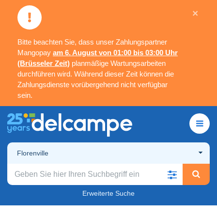
×
Bitte beachten Sie, dass unser Zahlungspartner
Mangopay
am 6. August von 01:00 bis 03:00 Uhr
(Brüsseler Zeit)
planmäßige Wartungsarbeiten
durchführen wird. Während dieser Zeit können die
Zahlungsdienste vorübergehend nicht verfügbar
sein.
Florenville
Erweiterte Suche