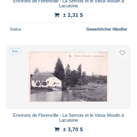
Environs de Florenville - La Semois et le Vieux Moulin à
Lacuisine
Maestro
± 2,31 $
Gesamte Auswahl aufheben
Wohnsitz des Verkäufers
Status
Gewerblicher Händler
Weltweit
Neu
Übernehmen
Environs de Florenville - La Semois et le Vieux Moulin à
Lacuisine
± 3,70 $