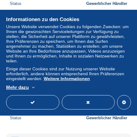
Status
Gewerblicher Händler
Informationen zu den Cookies
Neu
Unsere Website verwendet Cookies zu folgenden Zwecken: um
Ihnen die gewünschten Serviceleitungen zur Verfügung zu
stellen, die Sicherheit auf unserer Plattform zu gewährleisten,
Ihre Präferenzen zu speichern, um Ihnen das Surfen
angenehmer zu machen, Statistiken zu erstellen, um unsere
Website an Ihre Bedürfnisse anzupassen, Videos anzuzeigen
und Ihnen zu ermöglichen, Inhalte in sozialen Netzwerken zu
teilen.
Einige dieser Cookies sind zur Nutzung unserer Website
erforderlich, andere können entsprechend Ihren Präferenzen
eingestellt werden.
Weitere Informationen
Mehr dazu
(Belgique) Luxembourg 009, Florenville, Nels, Panorama
derrière l'Eglise
± 2,31 $
Status
Gewerblicher Händler