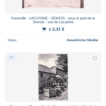
Alle Laufzeiten
Neu seit
Tage(n)
Forenville - LACUISINE - SEMOIS - sous le pont de la
Semois - vue de Lacuisine
Endet in
Stunde(n)
± 2,31 $
Preis
Status
Gewerblicher Händler
Von
bis
$
$
Nur ermäßigt
Kostenloser Versand
Neu
Zahlungsmethoden
PayPal
Banküberweisung
Visa
Mastercard
Bancontact
iDeal