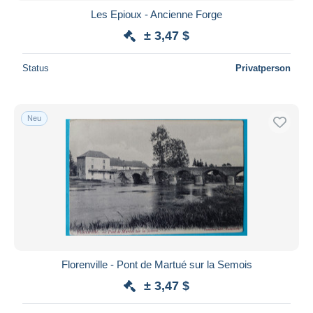
Les Epioux - Ancienne Forge
± 3,47 $
Status
Privatperson
Neu
Florenville - Pont de Martué sur la Semois
± 3,47 $