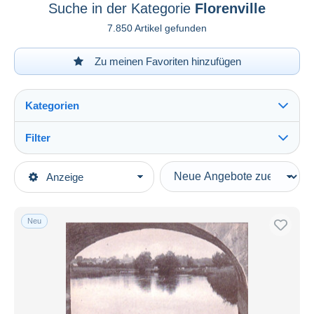
Suche in der Kategorie
Florenville
7.850 Artikel gefunden
Zu meinen Favoriten hinzufügen
Kategorien
Filter
Alles sehen
Art der Verkäufe
Anzeige
Hauptkategorien
Laufende Angebote
Ansichtskarten
Festpreise
Europa
Neu
Auktionen mit Geboten
Belgien
Auktionen ohne Gebote
Luxemburg
Auktionshäuser
Verkauft
Florenville
Dauer