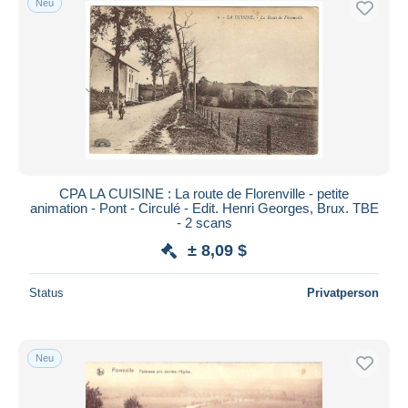
Neu
CPA LA CUISINE : La route de Florenville - petite
animation - Pont - Circulé - Edit. Henri Georges, Brux. TBE
- 2 scans
± 8,09 $
Status
Privatperson
Neu