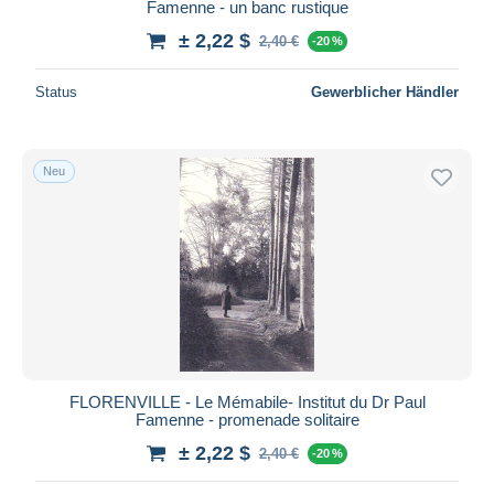
Famenne - un banc rustique
± 2,22 $
2,40 €
-20 %
Status
Gewerblicher Händler
Neu
FLORENVILLE - Le Mémabile- Institut du Dr Paul
Famenne - promenade solitaire
± 2,22 $
2,40 €
-20 %