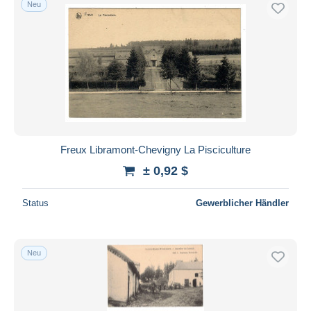
Neu
Kostenloser Versand
Zahlungsmethoden
PayPal
Banküberweisung
Visa
Mastercard
Bancontact
Freux Libramont-Chevigny La Pisciculture
iDeal
± 0,92 $
Maestro
Gesamte Auswahl aufheben
Status
Gewerblicher Händler
Wohnsitz des Verkäufers
Weltweit
Neu