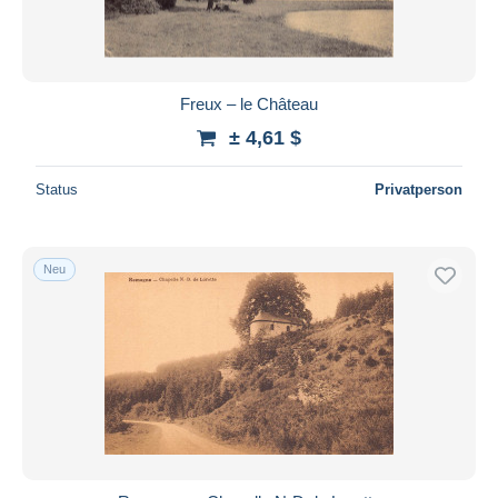
Freux – le Château
± 4,61 $
Status
Privatperson
Neu