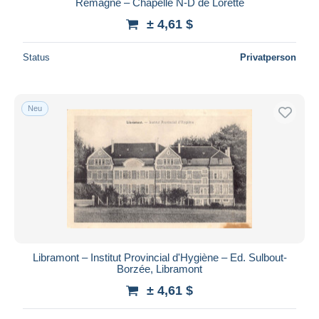
Remagne – Chapelle N-D de Lorette
± 4,61 $
Status
Privatperson
Neu
Libramont – Institut Provincial d'Hygiène – Ed. Sulbout-
Borzée, Libramont
± 4,61 $