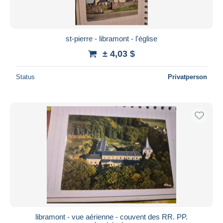
st-pierre - libramont - l'église
± 4,03 $
Status
Privatperson
libramont - vue aérienne - couvent des RR. PP.