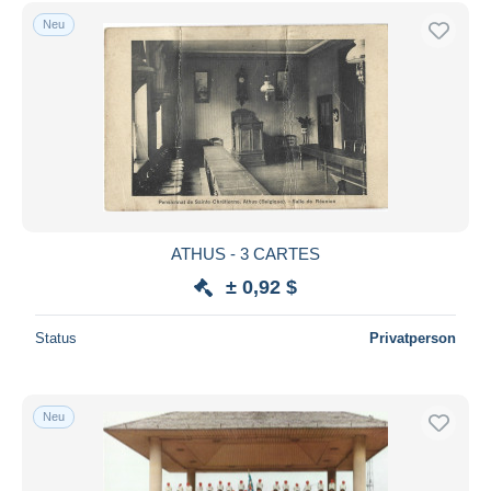
Kostenloser Versand
Neu
Zahlungsmethoden
PayPal
Banküberweisung
Visa
Mastercard
Bancontact
iDeal
ATHUS - 3 CARTES
Maestro
± 0,92 $
Gesamte Auswahl aufheben
Status
Privatperson
Wohnsitz des Verkäufers
Weltweit
Neu