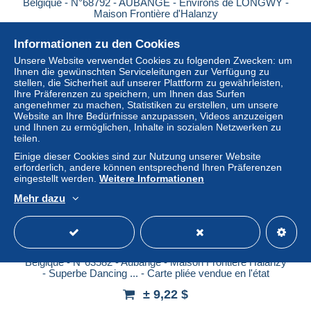
Belgique - N°68792 - AUBANGE - Environs de LONGWY -
Maison Frontière d'Halanzy
± 9,22 $
Informationen zu den Cookies
Unsere Website verwendet Cookies zu folgenden Zwecken: um
Status
Gewerblicher Händler
Ihnen die gewünschten Serviceleitungen zur Verfügung zu
stellen, die Sicherheit auf unserer Plattform zu gewährleisten,
Ihre Präferenzen zu speichern, um Ihnen das Surfen
angenehmer zu machen, Statistiken zu erstellen, um unsere
Website an Ihre Bedürfnisse anzupassen, Videos anzuzeigen
und Ihnen zu ermöglichen, Inhalte in sozialen Netzwerken zu
teilen.
Einige dieser Cookies sind zur Nutzung unserer Website
erforderlich, andere können entsprechend Ihren Präferenzen
eingestellt werden.
Weitere Informationen
Mehr dazu
Belgique - N°63582 - Aubange - Maison Frontière Halanzy
- Superbe Dancing ... - Carte pliée vendue en l'état
± 9,22 $