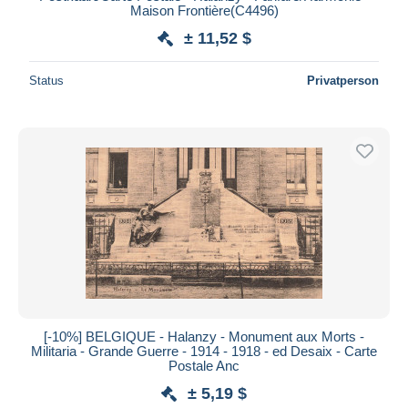
Maison Frontière(C4496)
± 11,52 $
Status
Privatperson
[-10%] BELGIQUE - Halanzy - Monument aux Morts -
Militaria - Grande Guerre - 1914 - 1918 - ed Desaix - Carte
Postale Anc
± 5,19 $