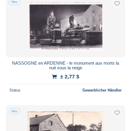
Neu
Kostenloser Versand
Zahlungsmethoden
PayPal
Banküberweisung
Visa
Mastercard
Bancontact
NASSOGNE en ARDENNE - le monument aux morts la
iDeal
nuit sous la neige
Maestro
± 2,77 $
Gesamte Auswahl aufheben
Status
Gewerblicher Händler
Wohnsitz des Verkäufers
Weltweit
Neu