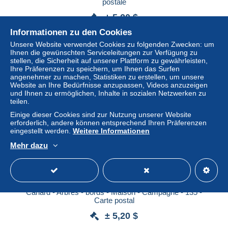
postale
± 5,20 $
Informationen zu den Cookies
Status
Gewerblicher Händler
Unsere Website verwendet Cookies zu folgenden Zwecken: um
Ihnen die gewünschten Serviceleitungen zur Verfügung zu
stellen, die Sicherheit auf unserer Plattform zu gewährleisten,
Ihre Präferenzen zu speichern, um Ihnen das Surfen
angenehmer zu machen, Statistiken zu erstellen, um unsere
Neu
Website an Ihre Bedürfnisse anzupassen, Videos anzuzeigen
und Ihnen zu ermöglichen, Inhalte in sozialen Netzwerken zu
teilen.
Einige dieser Cookies sind zur Nutzung unserer Website
erforderlich, andere können entsprechend Ihren Präferenzen
eingestellt werden.
Weitere Informationen
Mehr dazu
[-10%] BELGIQUE - Forrières - Lhomme - Pont - Rivière -
Canard - Arbres - bords - Maison - Campagne - 135 -
Carte postal
± 5,20 $