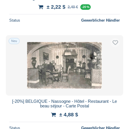
± 2,22 $
2,40 €
-20 %
Status
Gewerblicher Händler
Neu
[-20%] BELGIQUE - Nassogne - Hôtel - Restaurant - Le
beau séjour - Carte Postal
± 4,88 $
Status
Gewerblicher Händler