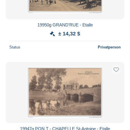
19950g GRAND'RUE - Etalle
± 14,32 $
Status
Privatperson
19947g PON T - CHAPELLE St-Antoine - Etalle