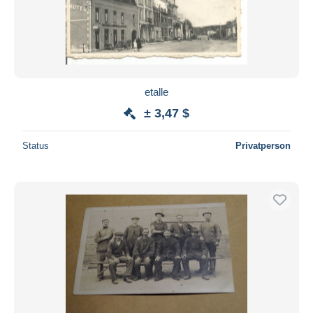
etalle
± 3,47 $
Status
Privatperson