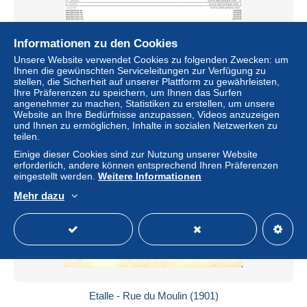
julot1939 ... VANCE ..-- LIMERLE ..-- Maison COLLETTE .
Informationen zu den Cookies
Vers VANCE ( Mr Fernand LUCAS ) . Voir verso .
Unsere Website verwendet Cookies zu folgenden Zwecken: um
± 27,74 $
Ihnen die gewünschten Serviceleitungen zur Verfügung zu
stellen, die Sicherheit auf unserer Plattform zu gewährleisten,
Ihre Präferenzen zu speichern, um Ihnen das Surfen
Status
Privatperson
angenehmer zu machen, Statistiken zu erstellen, um unsere
Website an Ihre Bedürfnisse anzupassen, Videos anzuzeigen
und Ihnen zu ermöglichen, Inhalte in sozialen Netzwerken zu
teilen.
Einige dieser Cookies sind zur Nutzung unserer Website
erforderlich, andere können entsprechend Ihren Präferenzen
eingestellt werden.
Weitere Informationen
Mehr dazu
Etalle - Rue du Moulin (1901)