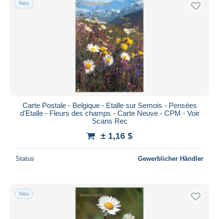
Neu
Kostenloser Versand
Zahlungsmethoden
PayPal
Banküberweisung
Visa
Mastercard
Bancontact
Carte Postale - Belgique - Etalle sur Semois - Pensées
iDeal
d'Etalle - Fleurs des champs - Carte Neuve - CPM - Voir
Scans Rec
Maestro
± 1,16 $
Gesamte Auswahl aufheben
Wohnsitz des Verkäufers
Status
Gewerblicher Händler
Weltweit
Neu