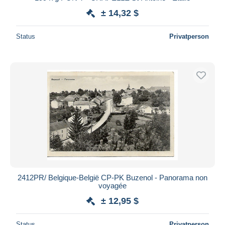
± 14,32 $
Status
Privatperson
2412PR/ Belgique-België CP-PK Buzenol - Panorama non
voyagée
± 12,95 $
Status
Privatperson