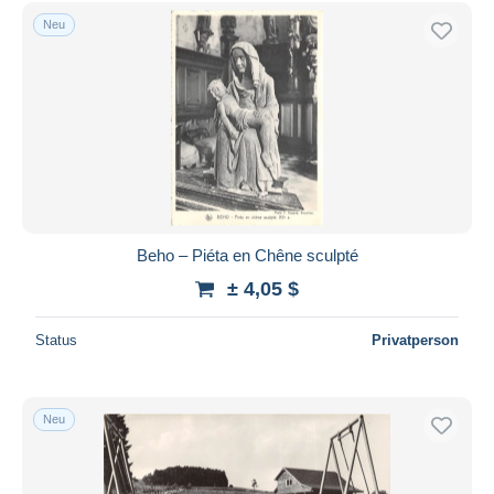
Kostenloser Versand
Neu
Zahlungsmethoden
PayPal
Banküberweisung
Visa
Mastercard
Bancontact
iDeal
Beho – Piéta en Chêne sculpté
Maestro
± 4,05 $
Gesamte Auswahl aufheben
Status
Privatperson
Wohnsitz des Verkäufers
Weltweit
Neu