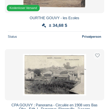
Kostenloser Versand
OURTHE GOUVY - les Ecoles
± 34,68 $
Status
Privatperson
CPA GOUVY : Panorama - Circulée en 1908 vers Bas
Oha - Edit. L. Duparque, Florenville - 2 scans