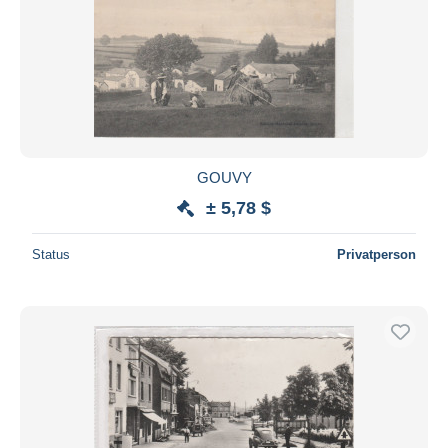
GOUVY
± 5,78 $
Status
Privatperson