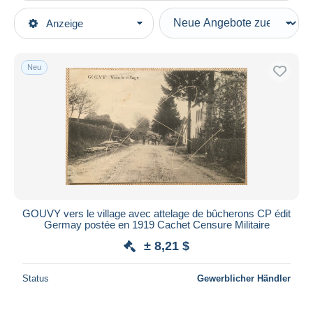
Art der Verkäufe
Anzeige
Hauptkategorien
Laufende Angebote
Ansichtskarten
Festpreise
Europa
Neu
Auktionen mit Geboten
Belgien
Auktionen ohne Gebote
Luxemburg
Auktionshäuser
Verkauft
Gouvy
Dauer
Alle Laufzeiten
Neu seit
Tage(n)
GOUVY vers le village avec attelage de bûcherons CP édit
Germay postée en 1919 Cachet Censure Militaire
Endet in
Stunde(n)
± 8,21 $
Preis
Status
Gewerblicher Händler
Von
bis
$
$
Nur ermäßigt