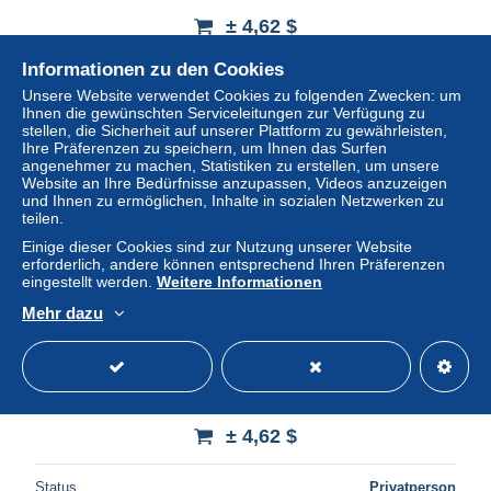
± 4,62 $
Informationen zu den Cookies
Status
Privatperson
Unsere Website verwendet Cookies zu folgenden Zwecken: um
Ihnen die gewünschten Serviceleitungen zur Verfügung zu
stellen, die Sicherheit auf unserer Plattform zu gewährleisten,
Ihre Präferenzen zu speichern, um Ihnen das Surfen
Neu
angenehmer zu machen, Statistiken zu erstellen, um unsere
Website an Ihre Bedürfnisse anzupassen, Videos anzuzeigen
und Ihnen zu ermöglichen, Inhalte in sozialen Netzwerken zu
teilen.
Einige dieser Cookies sind zur Nutzung unserer Website
erforderlich, andere können entsprechend Ihren Präferenzen
eingestellt werden.
Weitere Informationen
Mehr dazu
Herbeumont s/Semois – Jolie Résidence d'été – Ed. G.
Gaillard
± 4,62 $
Status
Privatperson