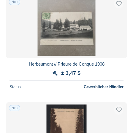
Neu
Kostenloser Versand
Zahlungsmethoden
PayPal
Banküberweisung
Visa
Mastercard
Bancontact
Herbeumont // Prieure de Conque 1908
iDeal
± 3,47 $
Maestro
Gesamte Auswahl aufheben
Status
Gewerblicher Händler
Wohnsitz des Verkäufers
Weltweit
Neu