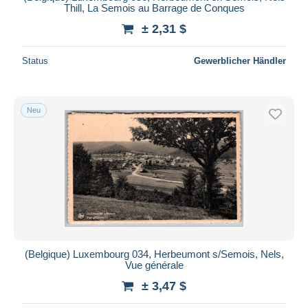
Thill, La Semois au Barrage de Conques
± 2,31 $
Status
Gewerblicher Händler
Neu
(Belgique) Luxembourg 034, Herbeumont s/Semois, Nels,
Vue générale
± 3,47 $