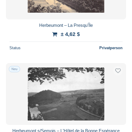
Herbeumont – La Presqu'Île
± 4,62 $
Status
Privatperson
Neu
Herbeumont s/Semois – L'Hôtel de la Bonne Espérance