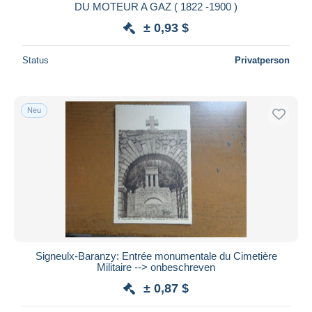
DU MOTEUR A GAZ ( 1822 -1900 )
± 0,93 $
Status
Privatperson
Neu
Signeulx-Baranzy: Entrée monumentale du Cimetière
Militaire --> onbeschreven
± 0,87 $