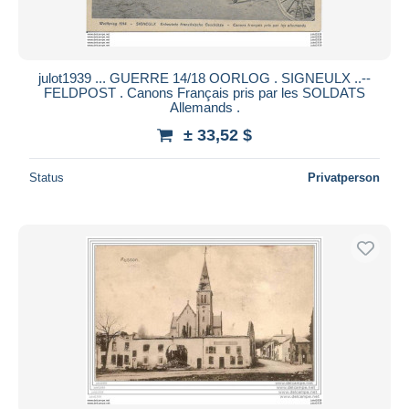
julot1939 ... GUERRE 14/18 OORLOG . SIGNEULX ..--
FELDPOST . Canons Français pris par les SOLDATS
Allemands .
± 33,52 $
Status
Privatperson