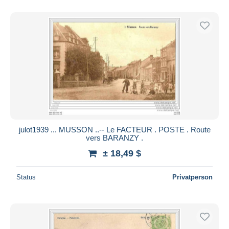
julot1939 ... MUSSON ..-- Le FACTEUR . POSTE . Route
vers BARANZY .
± 18,49 $
Status
Privatperson