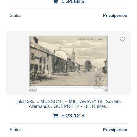
± 34,68 $
Status
Privatperson
julot1939 ... MUSSON ..-- MILITARIA n° 18 . Soldats
Allemands . GUERRE 14 - 18 . Ruines .
± 23,12 $
Status
Privatperson