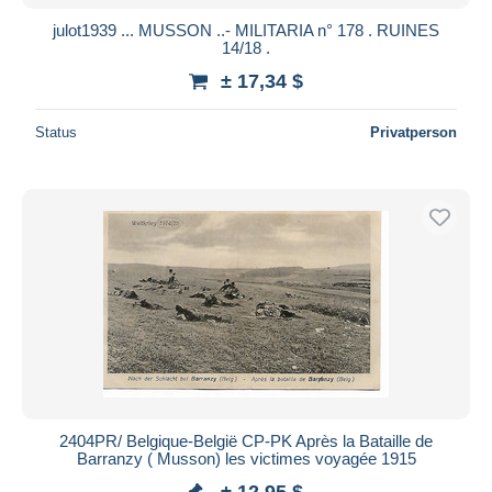
julot1939 ... MUSSON ..- MILITARIA n° 178 . RUINES
14/18 .
± 17,34 $
Status
Privatperson
2404PR/ Belgique-België CP-PK Après la Bataille de
Barranzy ( Musson) les victimes voyagée 1915
± 12,95 $