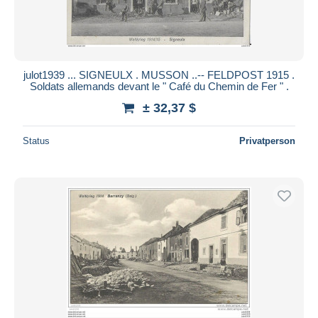
julot1939 ... SIGNEULX . MUSSON ..-- FELDPOST 1915 .
Soldats allemands devant le " Café du Chemin de Fer " .
± 32,37 $
Status
Privatperson