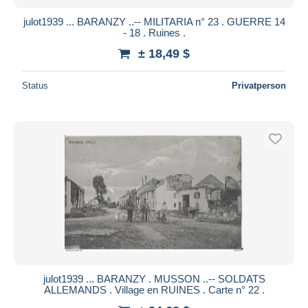
julot1939 ... BARANZY ..-- MILITARIA n° 23 . GUERRE 14
- 18 . Ruines .
± 18,49 $
Status
Privatperson
julot1939 ... BARANZY . MUSSON ..-- SOLDATS
ALLEMANDS . Village en RUINES . Carte n° 22 .