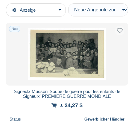
Art der Verkäufe
Anzeige
Hauptkategorien
Laufende Angebote
Ansichtskarten
Festpreise
Europa
Neu
Auktionen mit Geboten
Belgien
Auktionen ohne Gebote
Luxemburg
Auktionshäuser
Verkauft
Musson
Dauer
Alle Laufzeiten
Neu seit
Tage(n)
Signeulx Musson 'Soupe de guerre pour les enfants de
Signeulx' PREMIERE GUERRE MONDIALE
Endet in
Stunde(n)
± 24,27 $
Preis
Status
Gewerblicher Händler
Von
bis
$
$
Nur ermäßigt