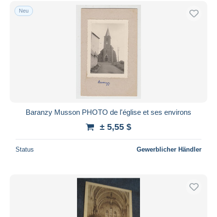
Kostenloser Versand
Neu
Zahlungsmethoden
PayPal
Banküberweisung
Visa
Mastercard
Bancontact
iDeal
Baranzy Musson PHOTO de l'église et ses environs
Maestro
± 5,55 $
Gesamte Auswahl aufheben
Status
Gewerblicher Händler
Wohnsitz des Verkäufers
Weltweit