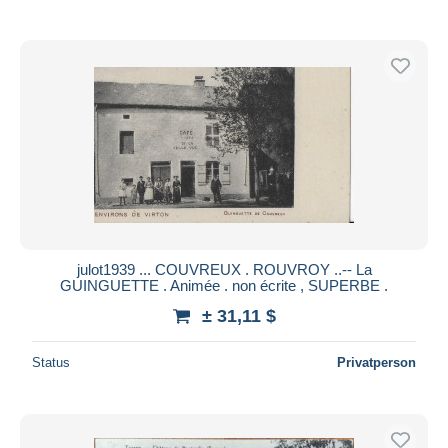
julot1939 ... COUVREUX . ROUVROY ..-- La
GUINGUETTE . Animée . non écrite , SUPERBE .
± 31,11 $
Status
Privatperson