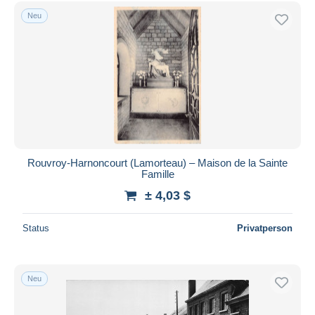
Kostenloser Versand
Neu
Zahlungsmethoden
PayPal
Banküberweisung
Visa
Mastercard
Bancontact
iDeal
Rouvroy-Harnoncourt (Lamorteau) – Maison de la Sainte
Famille
Maestro
± 4,03 $
Gesamte Auswahl aufheben
Wohnsitz des Verkäufers
Status
Privatperson
Weltweit
Neu