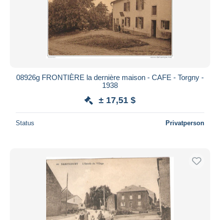
08926g FRONTIÈRE la dernière maison - CAFE - Torgny -
1938
± 17,51 $
Status
Privatperson