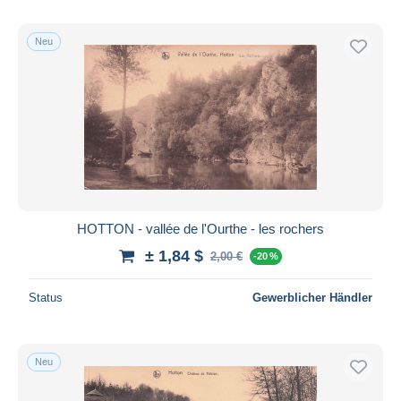
Neu
HOTTON - vallée de l'Ourthe - les rochers
± 1,84 $
2,00 €
-20 %
Status
Gewerblicher Händler
Neu