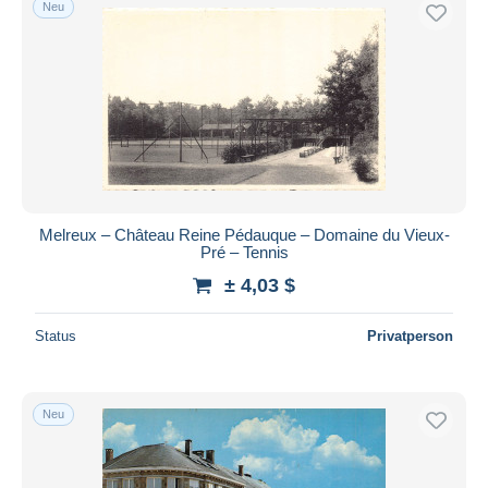
Neu
Kostenloser Versand
Zahlungsmethoden
PayPal
Banküberweisung
Visa
Mastercard
Bancontact
Melreux – Château Reine Pédauque – Domaine du Vieux-
iDeal
Pré – Tennis
Maestro
± 4,03 $
Gesamte Auswahl aufheben
Status
Privatperson
Wohnsitz des Verkäufers
Weltweit
Neu