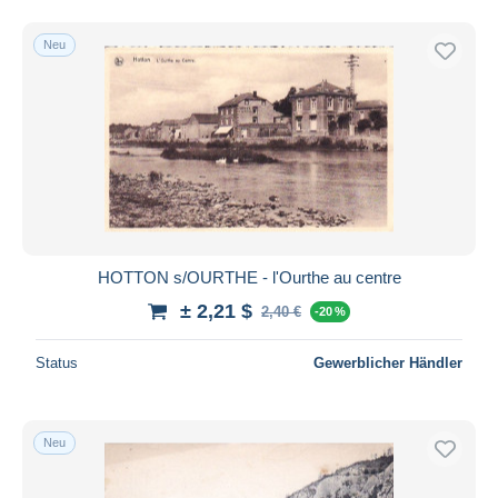
Neu
HOTTON s/OURTHE - l'Ourthe au centre
± 2,21 $
2,40 €
-20 %
Status
Gewerblicher Händler
Neu