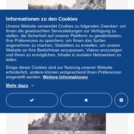
Informationen zu den Cookies
Unsere Website verwendet Cookies zu folgenden Zwecken: um
Ihnen die gewünschten Serviceleitungen zur Verfügung zu
stellen, die Sicherheit auf unserer Plattform zu gewährleisten,
Ihre Präferenzen zu speichern, um Ihnen das Surfen
angenehmer zu machen, Statistiken zu erstellen, um unsere
HOTTON s/OURTHE - l'Ourthe au pied du camp romain
Website an Ihre Bedürfnisse anzupassen, Videos anzuzeigen
und Ihnen zu ermöglichen, Inhalte in sozialen Netzwerken zu
± 1,84 $
2,00 €
-20 %
teilen.
Einige dieser Cookies sind zur Nutzung unserer Website
Status
Gewerblicher Händler
erforderlich, andere können entsprechend Ihren Präferenzen
eingestellt werden.
Weitere Informationen
Mehr dazu
Neu