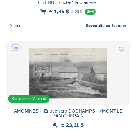
FISENNE - hotel " la Clairiere "
± 1,85 $
2,00 €
-20 %
Status
Gewerblicher Händler
Neu
Kostenloser Versand
AMONINES - -Entree vers DOCHAMPS -->MONT LE
BAN CHERAIN
± 23,11 $