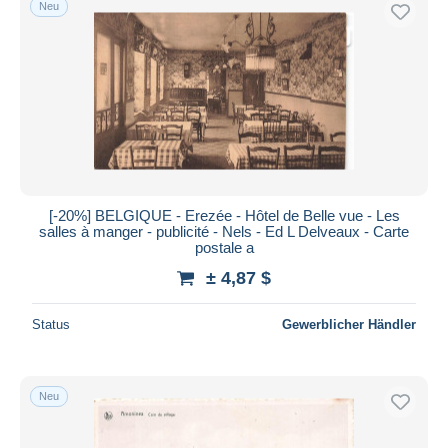
Neu
Kostenloser Versand
Zahlungsmethoden
PayPal
Banküberweisung
Visa
Mastercard
Bancontact
[-20%] BELGIQUE - Erezée - Hôtel de Belle vue - Les
iDeal
salles à manger - publicité - Nels - Ed L Delveaux - Carte
postale a
Maestro
± 4,87 $
Gesamte Auswahl aufheben
Wohnsitz des Verkäufers
Status
Gewerblicher Händler
Weltweit
Neu