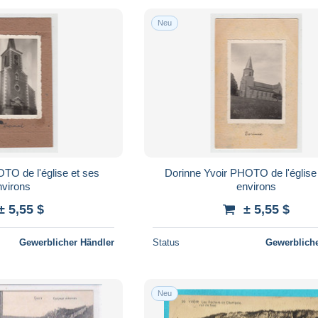
Neu
Dorinne Yvoir PHOTO de l'église et ses
nvirons
environs
± 5,55 $
± 5,55 $
Gewerblicher Händler
Status
Gewerbliche
Neu