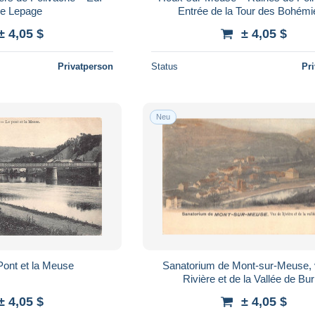
le Lepage
Entrée de la Tour des Bohém
± 4,05 $
± 4,05 $
Privatperson
Status
Pr
Neu
Pont et la Meuse
Sanatorium de Mont-sur-Meuse,
Rivière et de la Vallée de Bu
± 4,05 $
± 4,05 $