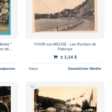
lonie) *
YVOIR-sur-MEUSE - Les Rochers de
ers de
Fidevoye
, old
± 1,14 $
ivatperson
Status
Gewerblicher Händler
Neu