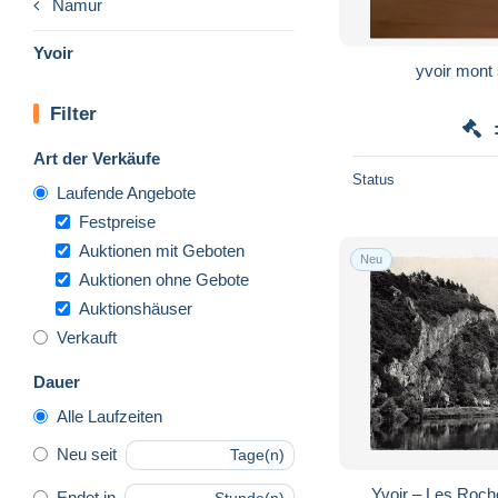
Namur
Yvoir
yvoir mont 
Filter
Art der Verkäufe
Status
Laufende Angebote
Festpreise
Auktionen mit Geboten
Neu
Auktionen ohne Gebote
Auktionshäuser
Verkauft
Dauer
Alle Laufzeiten
Neu seit
Tage(n)
Yvoir – Les Roch
Endet in