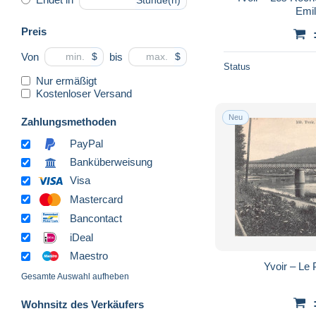
Stunde(n)
Emi
Preis
Von
bis
$
$
Status
Nur ermäßigt
Kostenloser Versand
Neu
Zahlungsmethoden
PayPal
Banküberweisung
Visa
Mastercard
Bancontact
iDeal
Maestro
Yvoir – Le 
Gesamte Auswahl aufheben
Wohnsitz des Verkäufers