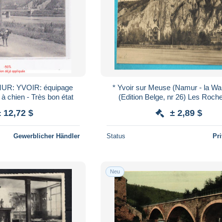
R: YVOIR: équipage
* Yvoir sur Meuse (Namur - la Wal
 à chien - Très bon état
(Edition Belge, nr 26) Les Roch
Champale vus de face, rochers
± 12,72 $
± 2,89 $
Gewerblicher Händler
Status
Pr
Neu