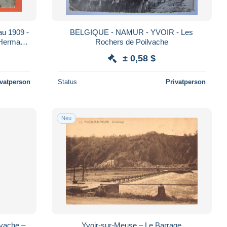
au 1909 -
BELGIQUE - NAMUR - YVOIR - Les
l Hermans
Rochers de Poilvache
± 0,58 $
ivatperson
Status
Privatperson
Neu
vache –
Yvoir-sur-Meuse – Le Barrage