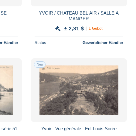
USE
YVOIR / CHATEAU BEL AIR / SALLE A
MANGER
± 2,31 $
1 Gebot
r Händler
Status
Gewerblicher Händler
Neu
 série 51
Yvoir - Vue générale - Ed. Louis Sorée