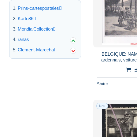
Prins-cartespostales
Karto86
MondialCollection
ranas
Clement-Marechal
BELGIQUE: NAMU
ardennais, voiture
Status
Neu