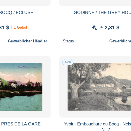
 BOCQ / ECLUSE
GODINNE / THE GREY HO
31 $
± 2,31 $
1 Gebot
Gewerblicher Händler
Status
Gewerbliche
Neu
S PRES DE LA GARE
Yvoir - Embouchure du Bocq - Nels
N° 2