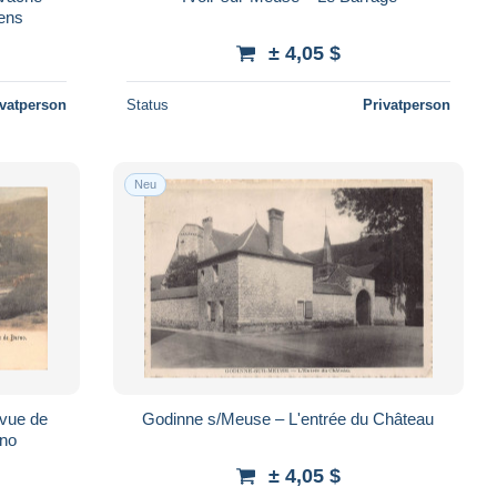
iens
± 4,05 $
ivatperson
Status
Privatperson
Neu
 vue de
Godinne s/Meuse – L'entrée du Château
rno
± 4,05 $