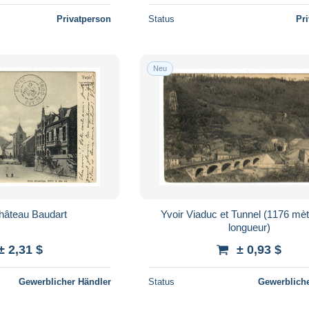
Privatperson
Status
Pr
Neu
 Le château Baudart
Yvoir Viaduc et Tunnel (1176 mètres de
longueur)
± 2,31 $
± 0,93 $
Gewerblicher Händler
Status
Gewerbliche