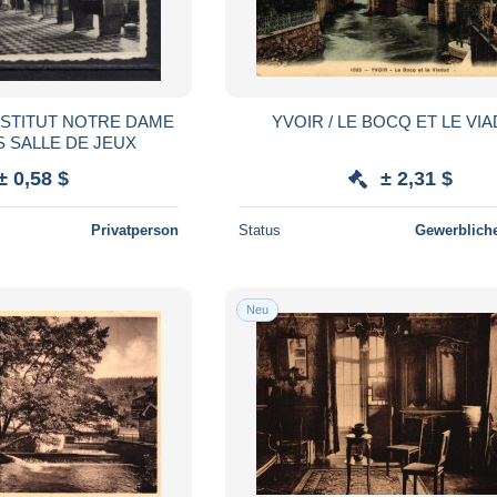
YVOIR / LE BOCQ ET LE VI
 SALLE DE JEUX
± 0,58 $
± 2,31 $
Privatperson
Status
Gewerbliche
Neu