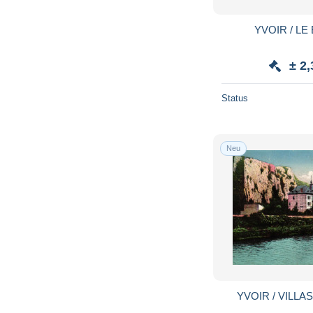
YVOIR / LE
± 2,
Status
Neu
YVOIR / VILLA