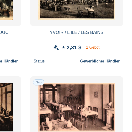
ADUC
YVOIR / L ILE / LES BAINS
± 2,31 $
1 Gebot
r Händler
Status
Gewerblicher Händler
Neu