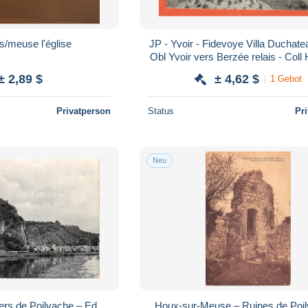
s/meuse l'église
JP - Yvoir - Fidevoye Villa Duchate
Obl Yvoir vers Berzée relais - Col
n°136
± 2,89 $
± 4,62 $
1 Gebot
Privatperson
Status
Pr
Neu
ers de Poilvache – Ed.
Houx-sur-Meuse – Ruines de Poil