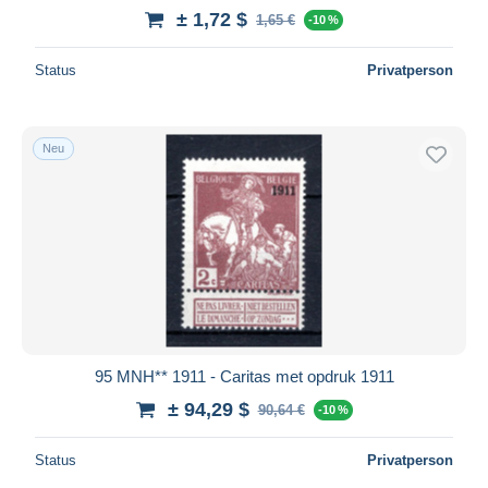
± 1,72 $
1,65 €
-10 %
Status
Privatperson
Neu
95 MNH** 1911 - Caritas met opdruk 1911
± 94,29 $
90,64 €
-10 %
Status
Privatperson