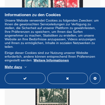
Informationen zu den Cookies
Unsere Website verwendet Cookies zu folgenden Zwecken: um
Ihnen die gewünschten Serviceleitungen zur Verfügung zu
stellen, die Sicherheit auf unserer Plattform zu gewährleisten,
Ihre Präferenzen zu speichern, um Ihnen das Surfen
angenehmer zu machen, Statistiken zu erstellen, um unsere
90/91° gestempeld 1910 - Caritas
Website an Ihre Bedürfnisse anzupassen, Videos anzuzeigen
und Ihnen zu ermöglichen, Inhalte in sozialen Netzwerken zu
± 0,43 $
0,41 €
-10 %
teilen.
Einige dieser Cookies sind zur Nutzung unserer Website
Status
Gewerblicher Händler
erforderlich, andere können entsprechend Ihren Präferenzen
eingestellt werden.
Weitere Informationen
Mehr dazu
Neu