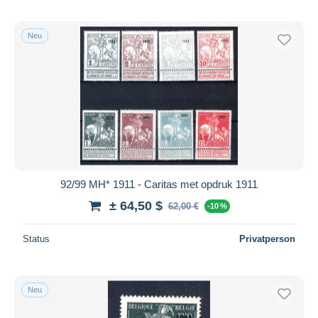
Neu
92/99 MH* 1911 - Caritas met opdruk 1911
± 64,50 $
62,00 €
-10 %
Status
Privatperson
Neu