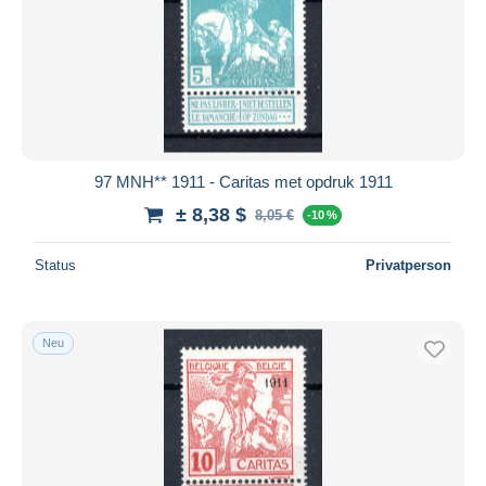
97 MNH** 1911 - Caritas met opdruk 1911
± 8,38 $
8,05 €
-10 %
Status
Privatperson
Neu