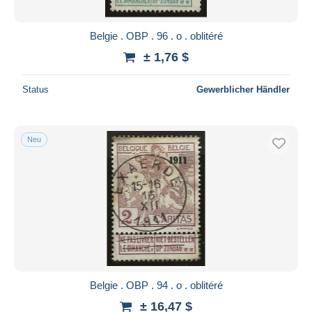
Belgie . OBP . 96 . o . oblitéré
± 1,76 $
Status
Gewerblicher Händler
Neu
Belgie . OBP . 94 . o . oblitéré
± 16,47 $