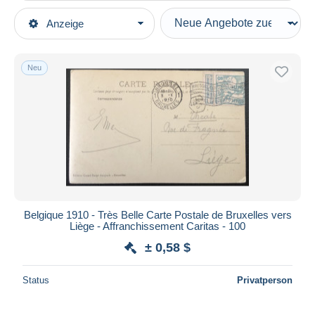
Art der Verkäufe
Anzeige
Hauptkategorien
Laufende Angebote
Briefmarken
Festpreise
Europa
Neu
Auktionen mit Geboten
Belgien
Auktionen ohne Gebote
1909-1951
Auktionshäuser
Verkauft
1910-1911 Caritas
Dauer
Alle Laufzeiten
Neu seit
Tage(n)
Belgique 1910 - Très Belle Carte Postale de Bruxelles vers
Liège - Affranchissement Caritas - 100
Endet in
Stunde(n)
± 0,58 $
Preis
Status
Privatperson
Von
bis
$
$
Nur ermäßigt