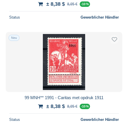
± 8,38 $
8,05 €
-10 %
Status
Gewerblicher Händler
Neu
99 MNH** 1991 - Caritas met opdruk 1911
± 8,38 $
8,05 €
-10 %
Status
Gewerblicher Händler