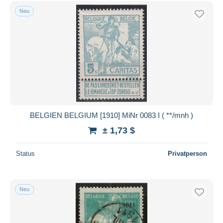
Kostenloser Versand
Neu
Zahlungsmethoden
PayPal
Banküberweisung
Visa
Mastercard
Bancontact
iDeal
BELGIEN BELGIUM [1910] MiNr 0083 I ( **/mnh )
Maestro
± 1,73 $
Gesamte Auswahl aufheben
Status
Privatperson
Wohnsitz des Verkäufers
Weltweit
Neu