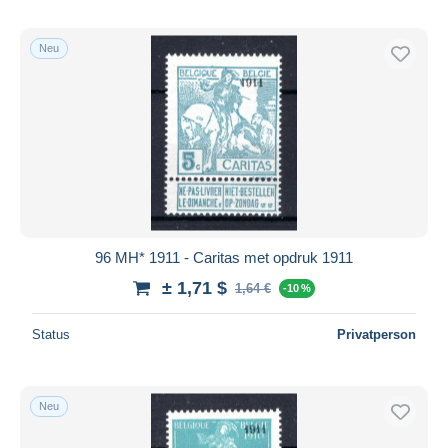
Neu
96 MH* 1911 - Caritas met opdruk 1911
± 1,71 $
1,64 €
-10 %
Status
Privatperson
Neu