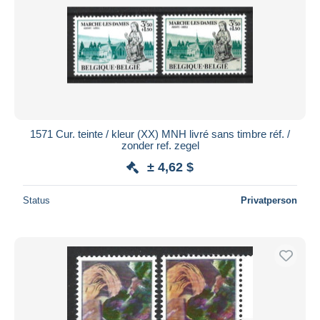
1571 Cur. teinte / kleur (XX) MNH livré sans timbre réf. /
zonder ref. zegel
± 4,62 $
Status
Privatperson