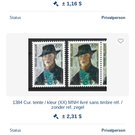
± 1,16 $
Status
Privatperson
1384 Cur. teinte / kleur (XX) MNH livré sans timbre réf. /
zonder ref. zegel
± 2,31 $
Status
Privatperson