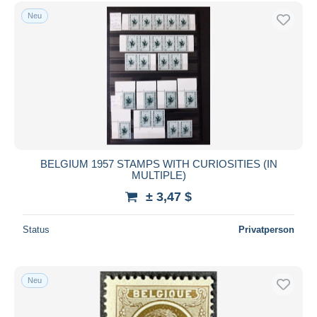
Kostenloser Versand
Neu
Zahlungsmethoden
PayPal
Banküberweisung
Visa
Mastercard
Bancontact
iDeal
BELGIUM 1957 STAMPS WITH CURIOSITIES (IN
MULTIPLE)
Maestro
± 3,47 $
Gesamte Auswahl aufheben
Wohnsitz des Verkäufers
Status
Privatperson
Weltweit
Neu