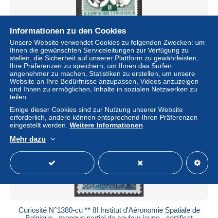
Informationen zu den Cookies
1169 CUR (XX) MNH lire - lees ...
Unsere Website verwendet Cookies zu folgenden Zwecken: um
± 0,58 $
Ihnen die gewünschten Serviceleitungen zur Verfügung zu
stellen, die Sicherheit auf unserer Plattform zu gewährleisten,
Ihre Präferenzen zu speichern, um Ihnen das Surfen
Status
Privatperson
angenehmer zu machen, Statistiken zu erstellen, um unsere
Website an Ihre Bedürfnisse anzupassen, Videos anzuzeigen
und Ihnen zu ermöglichen, Inhalte in sozialen Netzwerken zu
teilen.
Einige dieser Cookies sind zur Nutzung unserer Website
erforderlich, andere können entsprechend Ihren Präferenzen
eingestellt werden.
Weitere Informationen
Mehr dazu
Curiosité N°1380-cu ** 8f Institut d'Aéronomie Spatiale de
Belgique - manque partiel de couleur jaune - certificat