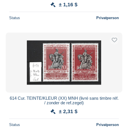
± 1,16 $
Status
Privatperson
614 Cur. TEINTE/KLEUR (XX) MNH (livré sans timbre réf.
/ zonder de ref.zegel)
± 2,31 $
Status
Privatperson