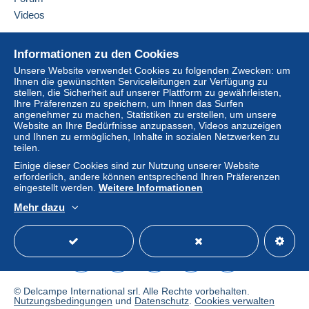
Videos
Hilfe
Informationen zu den Cookies
Online-Hilfe
Unsere Website verwendet Cookies zu folgenden Zwecken: um
Ihnen die gewünschten Serviceleitungen zur Verfügung zu
Auf Delcampe kaufen
stellen, die Sicherheit auf unserer Plattform zu gewährleisten,
Auf Delcampe verkaufen
Ihre Präferenzen zu speichern, um Ihnen das Surfen
angenehmer zu machen, Statistiken zu erstellen, um unsere
Eine sichere Website
Website an Ihre Bedürfnisse anzupassen, Videos anzuzeigen
und Ihnen zu ermöglichen, Inhalte in sozialen Netzwerken zu
teilen.
Einige dieser Cookies sind zur Nutzung unserer Website
erforderlich, andere können entsprechend Ihren Präferenzen
eingestellt werden.
Weitere Informationen
Mehr dazu
Deutsch
USD
Standardmodus
America
© Delcampe International srl. Alle Rechte vorbehalten.
Nutzungsbedingungen
und
Datenschutz
.
Cookies verwalten