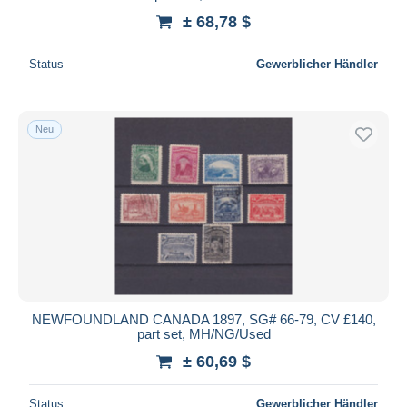
± 68,78 $
Status
Gewerblicher Händler
Neu
NEWFOUNDLAND CANADA 1897, SG# 66-79, CV £140,
part set, MH/NG/Used
± 60,69 $
Status
Gewerblicher Händler