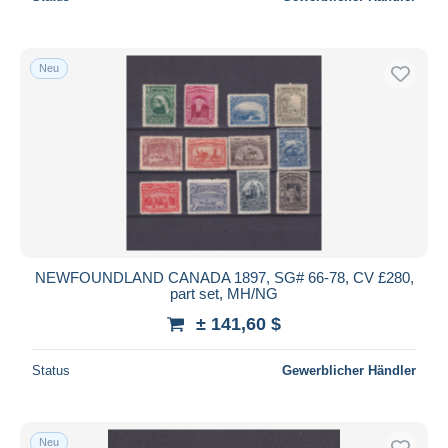
Neu
NEWFOUNDLAND CANADA 1897, SG# 66-78, CV £280,
part set, MH/NG
± 141,60 $
Status
Gewerblicher Händler
Neu