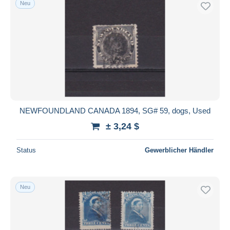
Neu
Kostenloser Versand
Zahlungsmethoden
PayPal
Banküberweisung
Visa
Mastercard
Bancontact
NEWFOUNDLAND CANADA 1894, SG# 59, dogs, Used
iDeal
± 3,24 $
Maestro
Gesamte Auswahl aufheben
Status
Gewerblicher Händler
Wohnsitz des Verkäufers
Weltweit
Neu