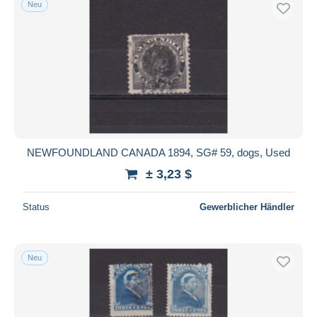
Neu
Kostenloser Versand
Zahlungsmethoden
PayPal
Banküberweisung
Visa
Mastercard
Bancontact
NEWFOUNDLAND CANADA 1894, SG# 59, dogs, Used
iDeal
± 3,23 $
Maestro
Gesamte Auswahl aufheben
Status
Gewerblicher Händler
Wohnsitz des Verkäufers
Weltweit
Neu