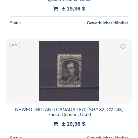
± 19,36 $
Status
Gewerblicher Händler
Neu
NEWFOUNDLAND CANADA 1870, SG# 32, CV £48,
Prince Consort, Used
± 19,36 $