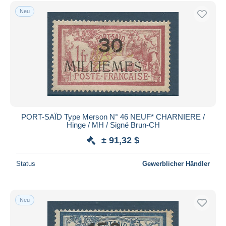
Kostenloser Versand
Neu
Zahlungsmethoden
PayPal
Banküberweisung
Visa
Mastercard
Bancontact
iDeal
PORT-SAÏD Type Merson N° 46 NEUF* CHARNIERE /
Hinge / MH / Signé Brun-CH
Maestro
± 91,32 $
Gesamte Auswahl aufheben
Wohnsitz des Verkäufers
Status
Gewerblicher Händler
Weltweit
Neu