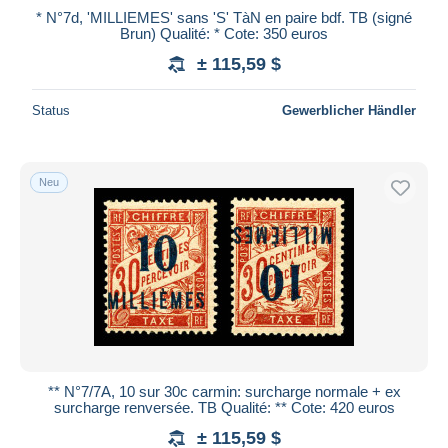
* N°7d, 'MILLIEMES' sans 'S' TàN en paire bdf. TB (signé
Brun) Qualité: * Cote: 350 euros
± 115,59 $
Status
Gewerblicher Händler
Neu
** N°7/7A, 10 sur 30c carmin: surcharge normale + ex
surcharge renversée. TB Qualité: ** Cote: 420 euros
± 115,59 $