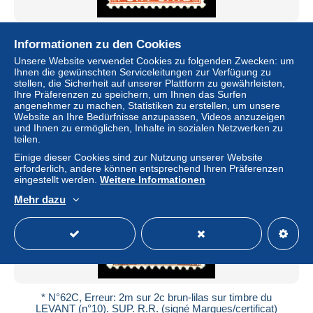
* N°64a, 15m sur 15c vermillon: surcharge renversée
Informationen zu den Cookies
(signé) Qualité: * Cote: 275 euros
Unsere Website verwendet Cookies zu folgenden Zwecken: um
± 75,13 $
Ihnen die gewünschten Serviceleitungen zur Verfügung zu
stellen, die Sicherheit auf unserer Plattform zu gewährleisten,
Ihre Präferenzen zu speichern, um Ihnen das Surfen
Status
Gewerblicher Händler
angenehmer zu machen, Statistiken zu erstellen, um unsere
Website an Ihre Bedürfnisse anzupassen, Videos anzuzeigen
und Ihnen zu ermöglichen, Inhalte in sozialen Netzwerken zu
teilen.
Neu
Einige dieser Cookies sind zur Nutzung unserer Website
erforderlich, andere können entsprechend Ihren Präferenzen
eingestellt werden.
Weitere Informationen
Mehr dazu
* N°62C, Erreur: 2m sur 2c brun-lilas sur timbre du
LEVANT (n°10). SUP. R.R. (signé Margues/certificat)