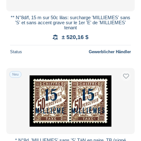
** N°8d/f, 15 m sur 50c lilas: surcharge 'MILLIEMES' sans
'S' et sans accent grave sur le 1er 'E' de 'MILLIEMES'
tenant
± 520,16 $
Status
Gewerblicher Händler
Neu
* N°8d, 'MILLIEMES' sans 'S' TàN en paire. TB (signé