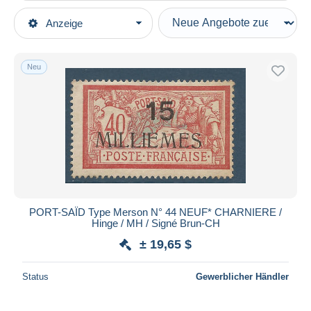
Art der Verkäufe
Anzeige
Hauptkategorien
Laufende Angebote
Briefmarken
Festpreise
Europa
Neu
Auktionen mit Geboten
Frankreich (alte Kolonien und Herrschaften)
Auktionen ohne Gebote
Port-Saïd (1899-1931)
Auktionshäuser
Verkauft
Ungebraucht
Dauer
Alle Laufzeiten
Neu seit
Tage(n)
PORT-SAÏD Type Merson N° 44 NEUF* CHARNIERE /
Hinge / MH / Signé Brun-CH
Endet in
Stunde(n)
± 19,65 $
Preis
Status
Gewerblicher Händler
Von
bis
$
$
Nur ermäßigt