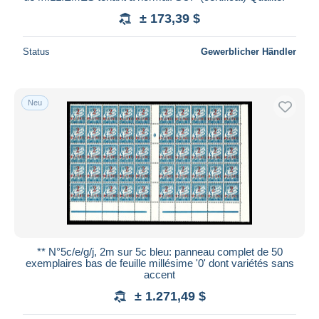
± 173,39 $
Status
Gewerblicher Händler
Neu
** N°5c/e/g/j, 2m sur 5c bleu: panneau complet de 50
exemplaires bas de feuille millésime '0' dont variétés sans
accent
± 1.271,49 $