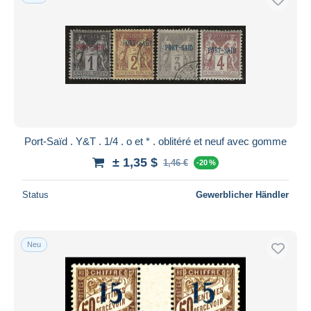
Port-Saïd . Y&T . 1/4 . o et * . oblitéré et neuf avec gomme
± 1,35 $
1,46 €
-20 %
Status
Gewerblicher Händler
Neu