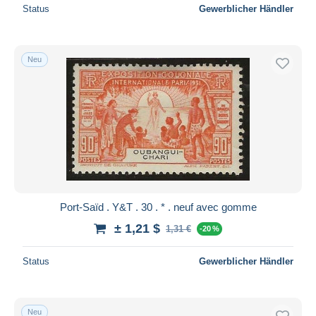
Status
Gewerblicher Händler
Neu
Port-Saïd . Y&T . 30 . * . neuf avec gomme
± 1,21 $
1,31 €
-20 %
Status
Gewerblicher Händler
Neu