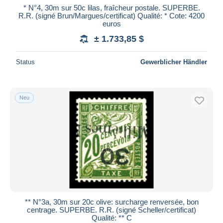
* N°4, 30m sur 50c lilas, fraîcheur postale. SUPERBE.
R.R. (signé Brun/Margues/certificat) Qualité: * Cote: 4200
euros
± 1.733,85 $
Status
Gewerblicher Händler
Neu
** N°3a, 30m sur 20c olive: surcharge renversée, bon
centrage. SUPERBE. R.R. (signé Scheller/certificat)
Qualité: ** C