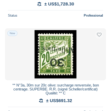
± US$1,728.30
Status
Professional
New
** N°3a, 30m sur 20c olive: surcharge renversée, bon
centrage. SUPERBE. R.R. (signé Scheller/certificat)
Qualité: ** C
± US$691.32