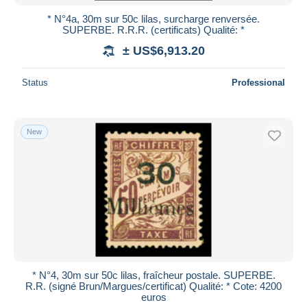
* N°4a, 30m sur 50c lilas, surcharge renversée.
SUPERBE. R.R.R. (certificats) Qualité: *
± US$6,913.20
Status
Professional
New
* N°4, 30m sur 50c lilas, fraîcheur postale. SUPERBE.
R.R. (signé Brun/Margues/certificat) Qualité: * Cote: 4200
euros