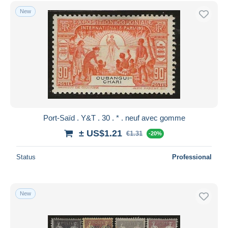
Free shipping
New
Payment methods
PayPal
Bank transfer
Visa
MasterCard
Bancontact
iDeal
Port-Saïd . Y&T . 30 . * . neuf avec gomme
Maestro
± US$1.21
€1.31
-20%
Deselect all
Status
Professional
Seller's residence
Entire world
New