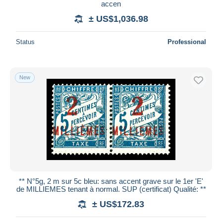
accen
± US$1,036.98
Status
Professional
New
** N°5g, 2 m sur 5c bleu: sans accent grave sur le 1er 'E'
de MILLIEMES tenant à normal. SUP (certificat) Qualité: **
± US$172.83