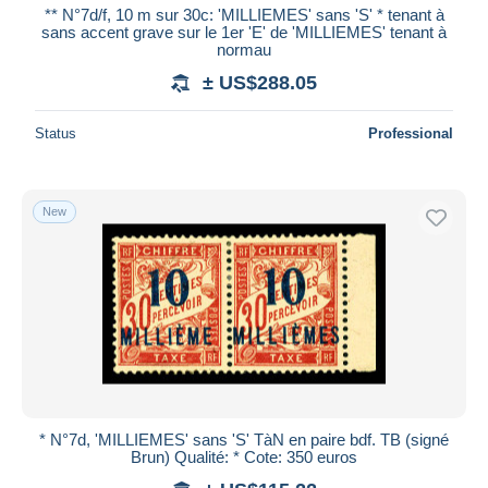
** N°7d/f, 10 m sur 30c: 'MILLIEMES' sans 'S' * tenant à
sans accent grave sur le 1er 'E' de 'MILLIEMES' tenant à
normau
± US$288.05
Status
Professional
New
* N°7d, 'MILLIEMES' sans 'S' TàN en paire bdf. TB (signé
Brun) Qualité: * Cote: 350 euros