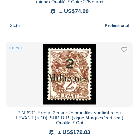
(signé) Qualité: * Cote: 275 euros
± US$74.89
Status
Professional
New
* N°62C, Erreur: 2m sur 2c brun-lilas sur timbre du
LEVANT (n°10). SUP. R.R. (signé Margues/certificat)
Qualité: * Cot
± US$172.83