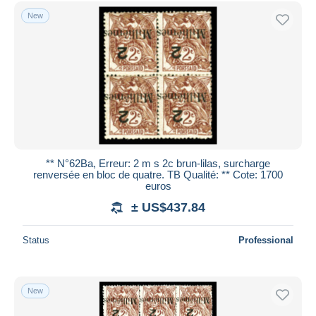
New
** N°62Ba, Erreur: 2 m s 2c brun-lilas, surcharge
renversée en bloc de quatre. TB Qualité: ** Cote: 1700
euros
± US$437.84
Status
Professional
New