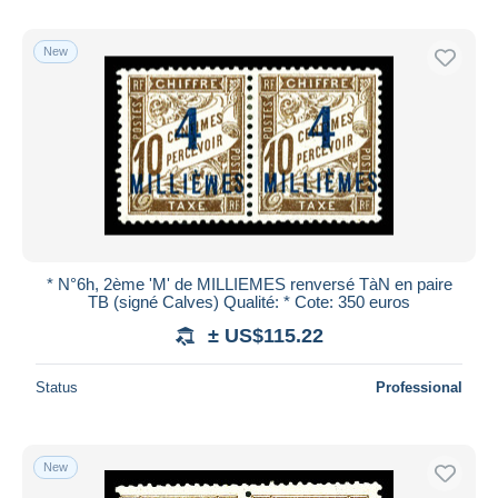
New
* N°6h, 2ème 'M' de MILLIEMES renversé TàN en paire
TB (signé Calves) Qualité: * Cote: 350 euros
± US$115.22
Status
Professional
New