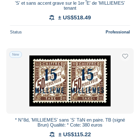
'S' et sans accent grave sur le 1er 'E' de 'MILLIEMES'
tenant
± US$518.49
Status
Professional
New
* N°8d, 'MILLIEMES' sans 'S' TàN en paire. TB (signé
Brun) Qualité: * Cote: 380 euros
± US$115.22