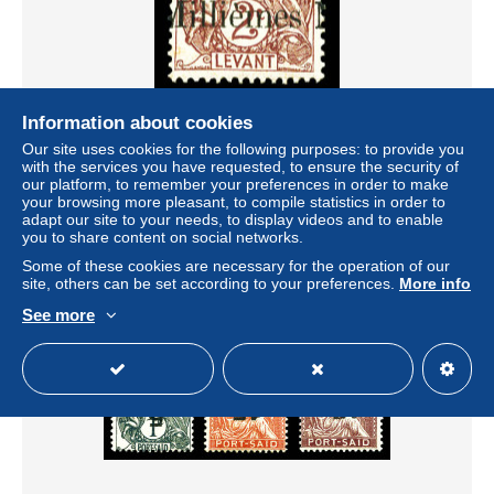
Information about cookies
** N°62b, Erreur: 5m sur 2c brun lilas sur n°10 du Levant.
SUP. R. (certificats) Qualité: ** Cote: 3250 euros
Our site uses cookies for the following purposes: to provide you
with the services you have requested, to ensure the security of
± US$806.54
our platform, to remember your preferences in order to make
your browsing more pleasant, to compile statistics in order to
adapt our site to your needs, to display videos and to enable
Status
Professional
you to share content on social networks.
Some of these cookies are necessary for the operation of our
site, others can be set according to your preferences.
More info
New
See more