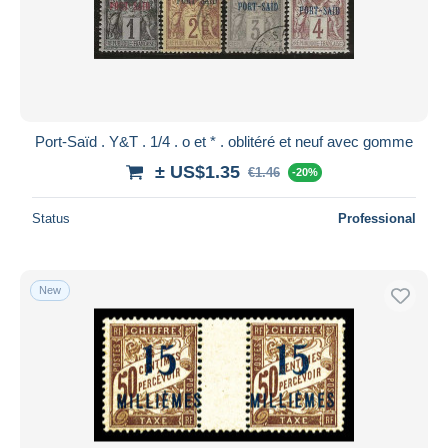
Submit
Port-Saïd . Y&T . 1/4 . o et * . oblitéré et neuf avec gomme
± US$1.35
€1.46
-20%
Status
Professional
New