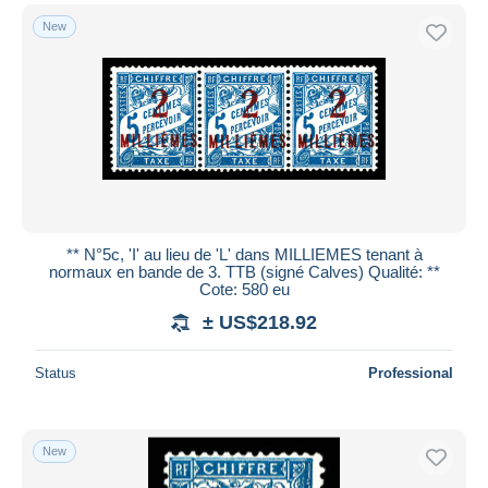
New
** N°5c, 'I' au lieu de 'L' dans MILLIEMES tenant à
normaux en bande de 3. TTB (signé Calves) Qualité: **
Cote: 580 eu
± US$218.92
Status
Professional
New