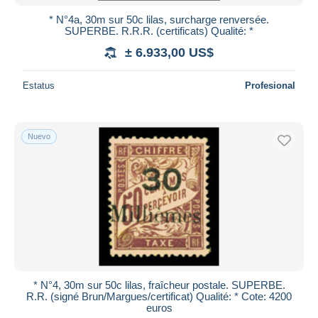
* N°4a, 30m sur 50c lilas, surcharge renversée.
SUPERBE. R.R.R. (certificats) Qualité: *
± 6.933,00 US$
Estatus
Profesional
Nuevo
* N°4, 30m sur 50c lilas, fraîcheur postale. SUPERBE.
R.R. (signé Brun/Margues/certificat) Qualité: * Cote: 4200
euros