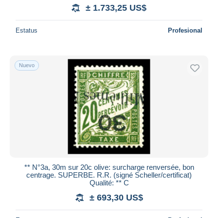
± 1.733,25 US$
Estatus
Profesional
Nuevo
** N°3a, 30m sur 20c olive: surcharge renversée, bon
centrage. SUPERBE. R.R. (signé Scheller/certificat)
Qualité: ** C
± 693,30 US$