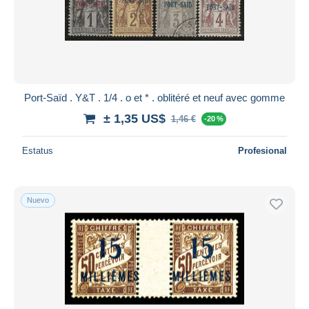
Aplicar
Port-Saïd . Y&T . 1/4 . o et * . oblitéré et neuf avec gomme
± 1,35 US$
1,46 €
-20 %
Estatus
Profesional
Nuevo