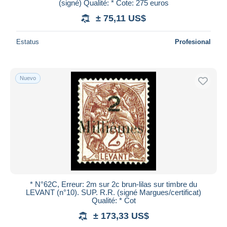
(signé) Qualité: * Cote: 275 euros
± 75,11 US$
Estatus
Profesional
Nuevo
* N°62C, Erreur: 2m sur 2c brun-lilas sur timbre du
LEVANT (n°10). SUP. R.R. (signé Margues/certificat)
Qualité: * Cot
± 173,33 US$