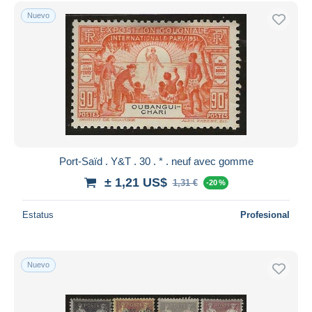
Sólo con descuento
Nuevo
Envío gratis
Métodos de pago
PayPal
Transferencia bancaria
Visa
Mastercard
Bancontact
iDeal
Port-Saïd . Y&T . 30 . * . neuf avec gomme
Maestro
± 1,21 US$
1,31 €
-20 %
Deseleccionar todo
Estatus
Profesional
Residencia del vendedor
Mundo entero
Nuevo