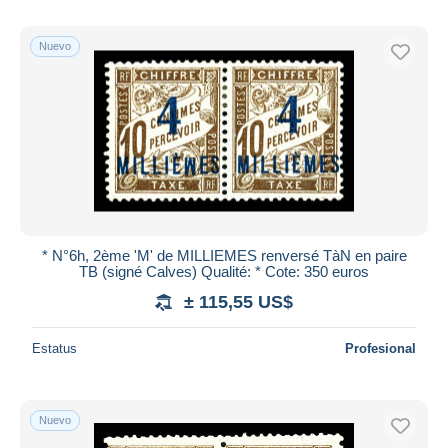
Nuevo
* N°6h, 2ème 'M' de MILLIEMES renversé TàN en paire
TB (signé Calves) Qualité: * Cote: 350 euros
± 115,55 US$
Estatus
Profesional
Nuevo