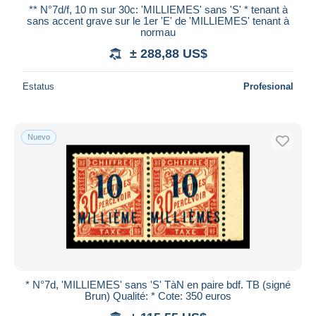
** N°7d/f, 10 m sur 30c: 'MILLIEMES' sans 'S' * tenant à
sans accent grave sur le 1er 'E' de 'MILLIEMES' tenant à
normau
± 288,88 US$
Estatus
Profesional
Nuevo
* N°7d, 'MILLIEMES' sans 'S' TàN en paire bdf. TB (signé
Brun) Qualité: * Cote: 350 euros