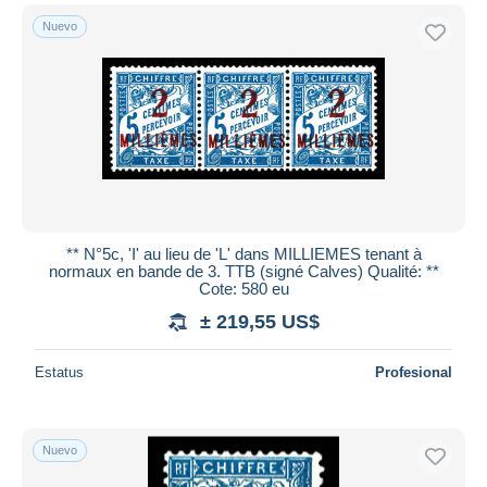
Nuevo
** N°5c, 'I' au lieu de 'L' dans MILLIEMES tenant à
normaux en bande de 3. TTB (signé Calves) Qualité: **
Cote: 580 eu
± 219,55 US$
Estatus
Profesional
Nuevo