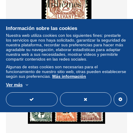
Información sobre las cookies
** N°62b, Erreur: 5m sur 2c brun lilas sur n°10 du Levant.
Nuestra web utiliza cookies con los siguientes fines: prestarle
SUP. R. (certificats) Qualité: ** Cote: 3250 euros
los servicios que nos haya solicitado, garantizar la seguridad de
nuestra plataforma, recordar sus preferencias para hacer más
± 808,85 US$
agradable su navegación, elaborar estadísticas para adaptar
nuestra web a sus necesidades, mostrar vídeos y permitirle
compartir contenidos en las redes sociales.
Estatus
Profesional
Algunas de estas cookies son necesarias para el
funcionamiento de nuestro sitio web, otras pueden establecerse
según sus preferencias.
Más información
Nuevo
Ver más