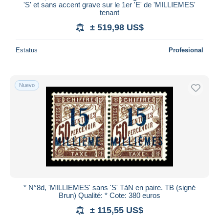
'S' et sans accent grave sur le 1er 'E' de 'MILLIEMES'
tenant
± 519,98 US$
Estatus
Profesional
Nuevo
* N°8d, 'MILLIEMES' sans 'S' TàN en paire. TB (signé
Brun) Qualité: * Cote: 380 euros
± 115,55 US$