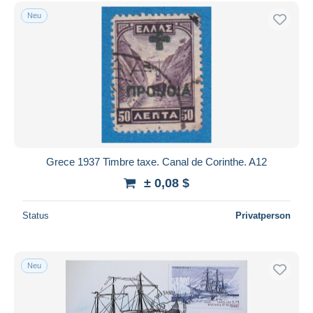
Kostenloser Versand
Neu
Zahlungsmethoden
PayPal
Banküberweisung
Visa
Mastercard
Bancontact
iDeal
Grece 1937 Timbre taxe. Canal de Corinthe. A12
Maestro
± 0,08 $
Gesamte Auswahl aufheben
Status
Privatperson
Wohnsitz des Verkäufers
Weltweit
Neu