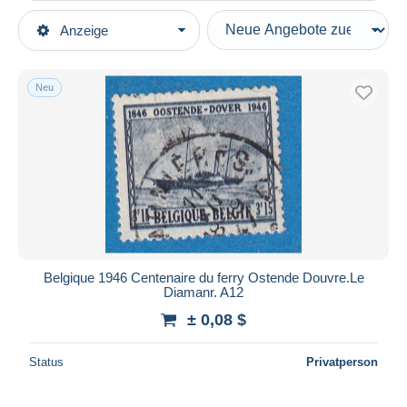
Art der Verkäufe
Anzeige
Hauptkategorien
Laufende Angebote
Briefmarken
Festpreise
Motive
Neu
Auktionen mit Geboten
Verkehr & Transport
Auktionen ohne Gebote
Auktionshäuser
Schiffe
Verkauft
Dauer
Alle Laufzeiten
Neu seit
Tage(n)
Belgique 1946 Centenaire du ferry Ostende Douvre.Le
Diamanr. A12
Endet in
Stunde(n)
± 0,08 $
Preis
Status
Privatperson
Von
bis
$
$
Nur ermäßigt