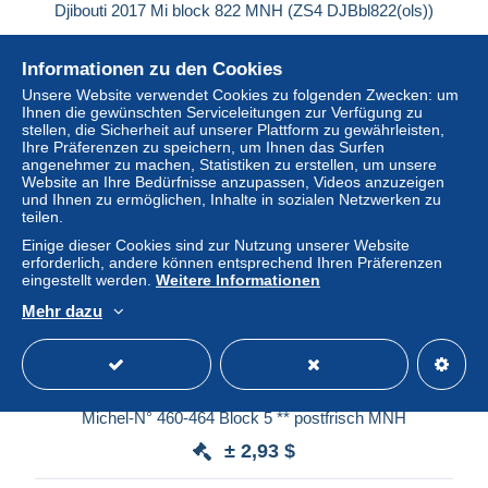
Djibouti 2017 Mi block 822 MNH (ZS4 DJBbl822(ols))
± 5,37 $
Informationen zu den Cookies
Status
Gewerblicher Händler
Unsere Website verwendet Cookies zu folgenden Zwecken: um
Ihnen die gewünschten Serviceleitungen zur Verfügung zu
stellen, die Sicherheit auf unserer Plattform zu gewährleisten,
Ihre Präferenzen zu speichern, um Ihnen das Surfen
angenehmer zu machen, Statistiken zu erstellen, um unsere
Neu
Website an Ihre Bedürfnisse anzupassen, Videos anzuzeigen
und Ihnen zu ermöglichen, Inhalte in sozialen Netzwerken zu
teilen.
Einige dieser Cookies sind zur Nutzung unserer Website
erforderlich, andere können entsprechend Ihren Präferenzen
eingestellt werden.
Weitere Informationen
Mehr dazu
GUERNSEY 1989: GREAT WESTERN RAILWAYS
Michel-N° 460-464 Block 5 ** postfrisch MNH
± 2,93 $