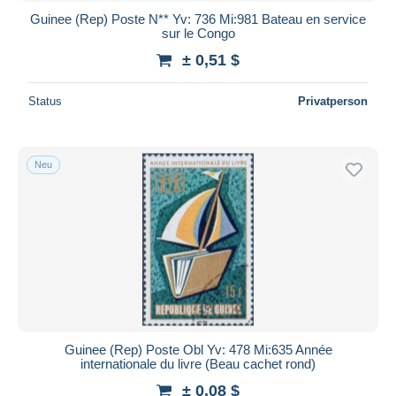
Guinee (Rep) Poste N** Yv: 736 Mi:981 Bateau en service
sur le Congo
± 0,51 $
Status
Privatperson
Neu
Guinee (Rep) Poste Obl Yv: 478 Mi:635 Année
internationale du livre (Beau cachet rond)
± 0,08 $