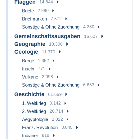
Flaggen
14.844
Briefe
2.990
Briefmarken
7.572
Sonstige & Ohne Zuordnung
4.280
Gemeinschaftsausgaben
16.607
Geographie
10.390
Geologie
11.370
Berge
1.352
Inseln
771
Vulkane
2.098
Sonstige & Ohne Zuordnung
6.653
Geschichte
61.659
1. Weltkrieg
9.142
2. Weltkrieg
20.714
Aegyptologie
2.022
Franz. Revolution
3.045
Indianer
819