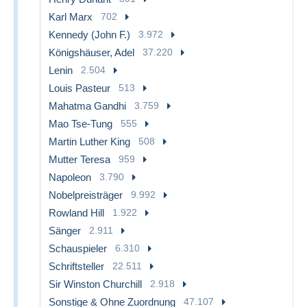
Karl Marx
702
Kennedy (John F.)
3.972
Königshäuser, Adel
37.220
Lenin
2.504
Louis Pasteur
513
Mahatma Gandhi
3.759
Mao Tse-Tung
555
Martin Luther King
508
Mutter Teresa
959
Napoleon
3.790
Nobelpreisträger
9.992
Rowland Hill
1.922
Sänger
2.911
Schauspieler
6.310
Schriftsteller
22.511
Sir Winston Churchill
2.918
Sonstige & Ohne Zuordnung
47.107