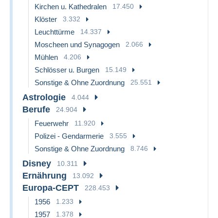
Kirchen u. Kathedralen
17.450
Klöster
3.332
Leuchttürme
14.337
Moscheen und Synagogen
2.066
Mühlen
4.206
Schlösser u. Burgen
15.149
Sonstige & Ohne Zuordnung
25.551
Astrologie
4.044
Berufe
24.904
Feuerwehr
11.920
Polizei - Gendarmerie
3.555
Sonstige & Ohne Zuordnung
8.746
Disney
10.311
Ernährung
13.092
Europa-CEPT
228.453
1956
1.233
1957
1.378