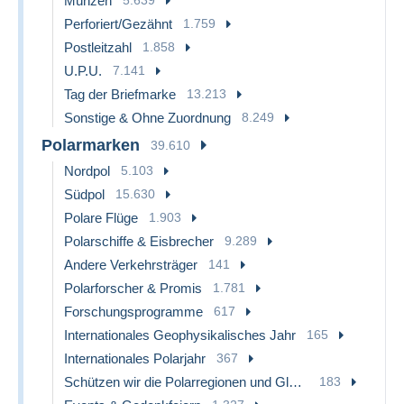
Münzen
Perforiert/Gezähnt
1.759
Postleitzahl
1.858
U.P.U.
7.141
Tag der Briefmarke
13.213
Sonstige & Ohne Zuordnung
8.249
Polarmarken
39.610
Nordpol
5.103
Südpol
15.630
Polare Flüge
1.903
Polarschiffe & Eisbrecher
9.289
Andere Verkehrsträger
141
Polarforscher & Promis
1.781
Forschungsprogramme
617
Internationales Geophysikalisches Jahr
165
Internationales Polarjahr
367
Schützen wir die Polarregionen und Gletscher
183