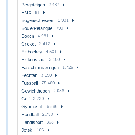
Bergsteigen
2.487
BMX
81
Bogenschiessen
1.931
Boule/Pétanque
799
Boxen
4.981
Cricket
2.412
Eishockey
4.501
Eiskunstlauf
3.100
Fallschirmspringen
1.725
Fechten
3.150
Fussball
75.480
Gewichtheben
2.086
Golf
2.720
Gymnastik
6.586
Handball
2.783
Handisport
368
Jetski
106