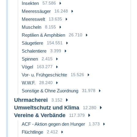
Insekten
57.586
Meeressäuger
16.248
Meereswelt
13.635
Muscheln
8.155
Reptilien & Amphibien
26.710
Säugetiere
154.551
Schalentiere
3.399
Spinnen
2.415
Vögel
163.277
Vor- u. Frühgeschichte
15.526
W.W.F.
28.240
Sonstige & Ohne Zuordnung
31.978
Uhrmacherei
3.152
Umweltschutz und Klima
12.280
Vereine & Verbände
117.379
ACF - Aktion gegen den Hunger
1.373
Flüchtlinge
2.412