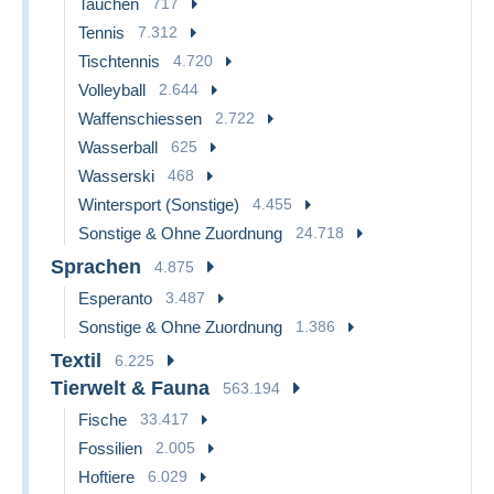
Tauchen
717
Tennis
7.312
Tischtennis
4.720
Volleyball
2.644
Waffenschiessen
2.722
Wasserball
625
Wasserski
468
Wintersport (Sonstige)
4.455
Sonstige & Ohne Zuordnung
24.718
Sprachen
4.875
Esperanto
3.487
Sonstige & Ohne Zuordnung
1.386
Textil
6.225
Tierwelt & Fauna
563.194
Fische
33.417
Fossilien
2.005
Hoftiere
6.029