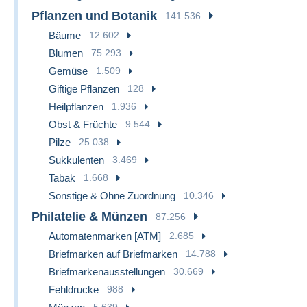
Pflanzen und Botanik
141.536
Bäume
12.602
Blumen
75.293
Gemüse
1.509
Giftige Pflanzen
128
Heilpflanzen
1.936
Obst & Früchte
9.544
Pilze
25.038
Sukkulenten
3.469
Tabak
1.668
Sonstige & Ohne Zuordnung
10.346
Philatelie & Münzen
87.256
Automatenmarken [ATM]
2.685
Briefmarken auf Briefmarken
14.788
Briefmarkenausstellungen
30.669
Fehldrucke
988
5.639