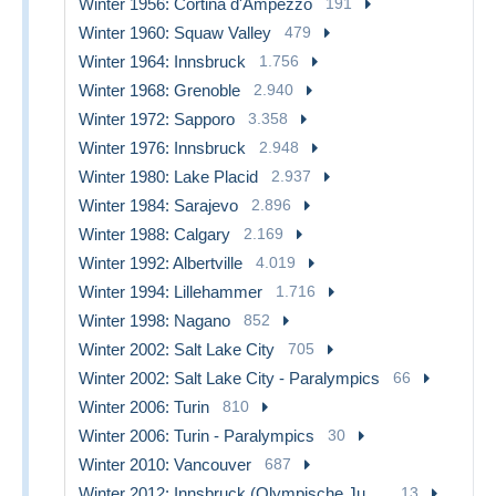
Winter 1956: Cortina d'Ampezzo
191
Winter 1960: Squaw Valley
479
Winter 1964: Innsbruck
1.756
Winter 1968: Grenoble
2.940
Winter 1972: Sapporo
3.358
Winter 1976: Innsbruck
2.948
Winter 1980: Lake Placid
2.937
Winter 1984: Sarajevo
2.896
Winter 1988: Calgary
2.169
Winter 1992: Albertville
4.019
Winter 1994: Lillehammer
1.716
Winter 1998: Nagano
852
Winter 2002: Salt Lake City
705
Winter 2002: Salt Lake City - Paralympics
66
Winter 2006: Turin
810
Winter 2006: Turin - Paralympics
30
Winter 2010: Vancouver
687
Winter 2012: Innsbruck (Olympische Jugendspiele)
13