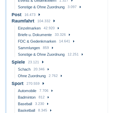
Events & Gedenkfeiern
1.327
Sonstige & Ohne Zuordnung
3.097
Post
16.473
Raumfahrt
104.332
Einzelmarken
42.920
Briefe u. Dokumente
33.326
FDC & Gedenkmarken
14.641
Sammlungen
859
Sonstige & Ohne Zuordnung
12.251
Spiele
23.121
Schach
20.346
Ohne Zuordnung
2.762
Sport
270.559
Automobile
7.706
Badminton
812
Baseball
3.230
Basketball
8.345