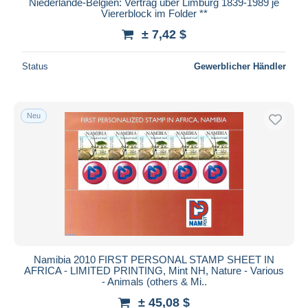
Niederlande-Belgien: Vertrag über Limburg 1839-1989 je
Viererblock im Folder **
± 7,42 $
Status
Gewerblicher Händler
Neu
Namibia 2010 FIRST PERSONAL STAMP SHEET IN
AFRICA - LIMITED PRINTING, Mint NH, Nature - Various
- Animals (others & Mi..
± 45,08 $