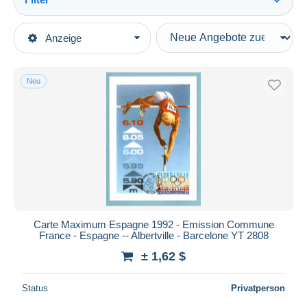
Alles sehen
Art der Verkäufe
Anzeige
Hauptkategorien
Laufende Angebote
Briefmarken
Festpreise
Motive
Neu
Auktionen mit Geboten
Gemeinschaftsausgaben
Auktionen ohne Gebote
Auktionshäuser
Verkauft
Dauer
Alle Laufzeiten
Neu seit
Tage(n)
Carte Maximum Espagne 1992 - Emission Commune
France - Espagne -- Albertville - Barcelone YT 2808
Endet in
Stunde(n)
± 1,62 $
Preis
Status
Privatperson
Von
bis
$
$