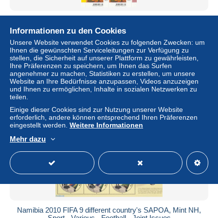
GERMANY BUND 2026 MNH Artist Colony Nidden
Künstlerkolonie Nidden Germany-Lithuania M/S Mi.-Nr.
Informationen zu den Cookies
3985 – DHQ2631
Unsere Website verwendet Cookies zu folgenden Zwecken: um
± 19,77 $
Ihnen die gewünschten Serviceleitungen zur Verfügung zu
stellen, die Sicherheit auf unserer Plattform zu gewährleisten,
Ihre Präferenzen zu speichern, um Ihnen das Surfen
Status
Gewerblicher Händler
angenehmer zu machen, Statistiken zu erstellen, um unsere
Website an Ihre Bedürfnisse anzupassen, Videos anzuzeigen
und Ihnen zu ermöglichen, Inhalte in sozialen Netzwerken zu
teilen.
Neu
Einige dieser Cookies sind zur Nutzung unserer Website
erforderlich, andere können entsprechend Ihren Präferenzen
eingestellt werden.
Weitere Informationen
Mehr dazu
Namibia 2010 FIFA 9 different country's SAPOA, Mint NH,
Sport - Various - Football - Joint Issues