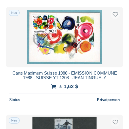
Nur ermäßigt
Kostenloser Versand
Neu
Zahlungsmethoden
PayPal
Banküberweisung
Visa
Mastercard
Bancontact
iDeal
Carte Maximum Suisse 1988 - EMISSION COMMUNE
1988 - SUISSE YT 1308 - JEAN TINGUELY
Maestro
± 1,62 $
Gesamte Auswahl aufheben
Wohnsitz des Verkäufers
Status
Privatperson
Weltweit
Neu