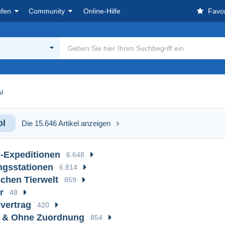
ufen
Community
Online-Hilfe
Favor
l
ol
Die 15.646 Artikel anzeigen
s-Expeditionen
6.648
ngsstationen
6.814
schen Tierwelt
859
r
48
svertrag
420
e & Ohne Zuordnung
854