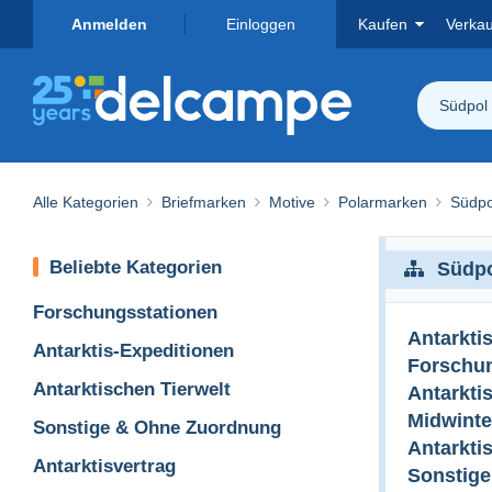
Anmelden
Einloggen
Kaufen
Verka
Südpol
Alle Kategorien
Briefmarken
Motive
Polarmarken
Südpo
Beliebte Kategorien
Südp
Forschungsstationen
Antarkti
Antarktis-Expeditionen
Forschu
Antarktischen Tierwelt
Antarkti
Midwinte
Sonstige & Ohne Zuordnung
Antarkti
Antarktisvertrag
Sonstig