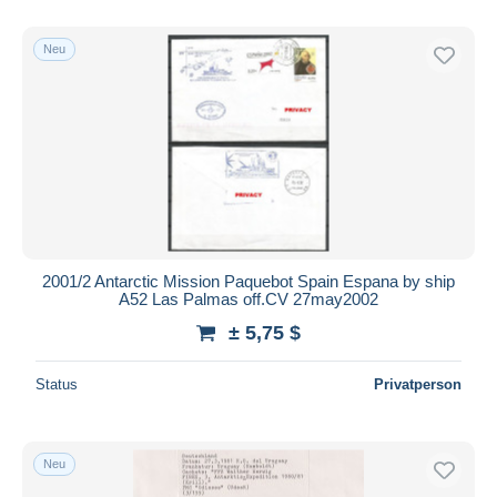
Nur ermäßigt
Kostenloser Versand
Neu
Zahlungsmethoden
PayPal
Banküberweisung
Visa
Mastercard
Bancontact
iDeal
2001/2 Antarctic Mission Paquebot Spain Espana by ship
A52 Las Palmas off.CV 27may2002
Maestro
± 5,75 $
Gesamte Auswahl aufheben
Wohnsitz des Verkäufers
Status
Privatperson
Weltweit
Neu