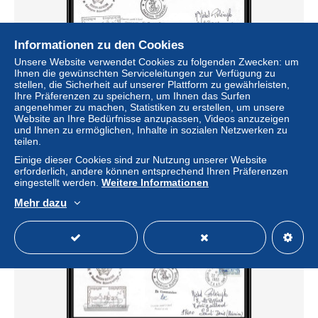
Informationen zu den Cookies
Unsere Website verwendet Cookies zu folgenden Zwecken: um
Ihnen die gewünschten Serviceleitungen zur Verfügung zu
stellen, die Sicherheit auf unserer Plattform zu gewährleisten,
2258 ANTARCTIC terres australes TAAF lettre cover
Ihre Präferenzen zu speichern, um Ihnen das Surfen
Dufresne 22/7/1983 Signé signed md 37 la réunion oiseaux
angenehmer zu machen, Statistiken zu erstellen, um unsere
(birds)
Website an Ihre Bedürfnisse anzupassen, Videos anzuzeigen
± 2,88 $
und Ihnen zu ermöglichen, Inhalte in sozialen Netzwerken zu
teilen.
Einige dieser Cookies sind zur Nutzung unserer Website
Status
Gewerblicher Händler
erforderlich, andere können entsprechend Ihren Präferenzen
eingestellt werden.
Weitere Informationen
Mehr dazu