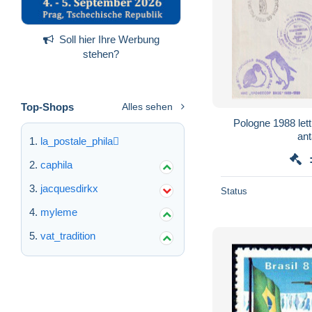
Soll hier Ihre Werbung
stehen?
Top-Shops
Alles sehen
Pologne 1988 let
ant
la_postale_phila
caphila
jacquesdirkx
Status
myleme
vat_tradition