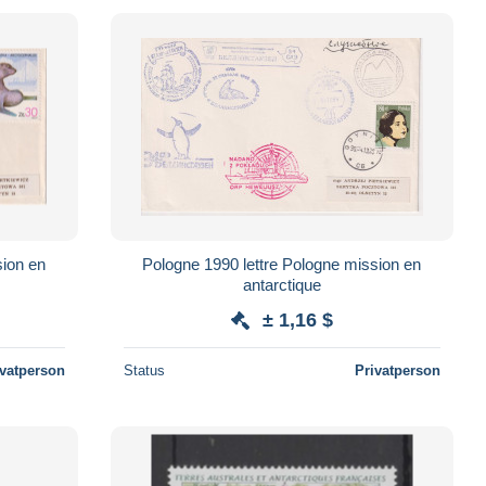
sion en
Pologne 1990 lettre Pologne mission en
antarctique
± 1,16 $
ivatperson
Status
Privatperson