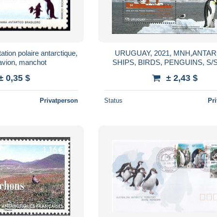
ation polaire antarctique,
URUGUAY, 2021, MNH,ANTAR
avion, manchot
SHIPS, BIRDS, PENGUINS, S
± 0,35 $
± 2,43 $
Privatperson
Status
Pr