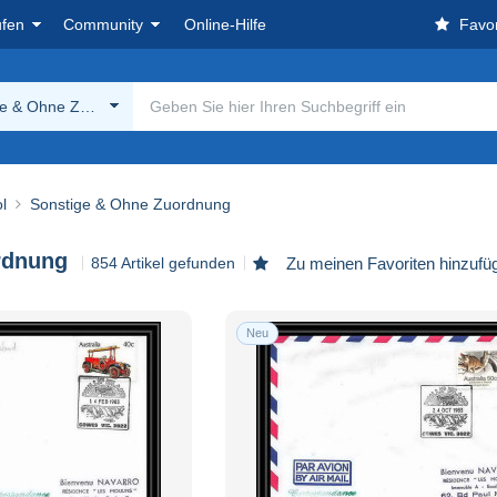
ufen
Community
Online-Hilfe
Favor
ge & Ohne Zuordnung
l
Sonstige & Ohne Zuordnung
rdnung
854 Artikel gefunden
Zu meinen Favoriten hinzufü
Neu