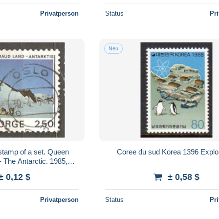
Privatperson
Status
Pr
Neu
stamp of a set. Queen
Coree du sud Korea 1396 Explo
 The Antarctic. 1985,
i#918
± 0,12 $
± 0,58 $
Privatperson
Status
Pr