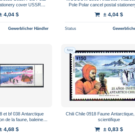
tationery cover USSR
Pole Polar cancel postal statione
USSIA
RUSSIA
± 4,04 $
± 4,04 $
Gewerblicher Händler
Status
Gewerbliche
Neu
8 et bf 038 Antarctique
Chili Chile 0918 Faune Antarctique,
on de la faune, baleine,
scientifique
seaux, hélicoptère
± 4,68 $
± 0,83 $