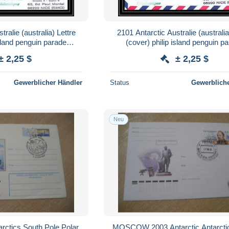
ralie (australia) Lettre
2101 Antarctic Australie (australia
island penguin parade
(cover) philip island penguin p
/2/1983
24/10/1983
± 2,25 $
± 2,25 $
Gewerblicher Händler
Status
Gewerbliche
Neu
arctics South Pole Polar
MOSCOW 2003 Antarctic Antarcti