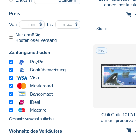
Stunde(n)
cancel postal s
R
Preis
Von
bis
$
$
Status
Nur ermäßigt
Kostenloser Versand
Neu
Zahlungsmethoden
PayPal
Banküberweisung
Visa
Mastercard
Bancontact
iDeal
Maestro
Chili Chile 1017/1
Gesamte Auswahl aufheben
chilien, préservati
pingouin, oi
Wohnsitz des Verkäufers