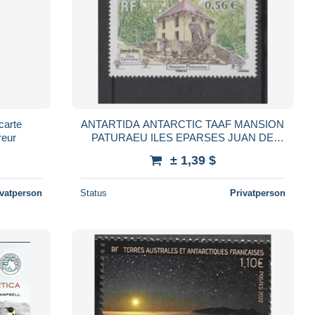
carte
ANTARTIDA ANTARCTIC TAAF MANSION
reur
PATURAEU ILES EPARSES JUAN DE
NOVA
± 1,39 $
ivatperson
Status
Privatperson