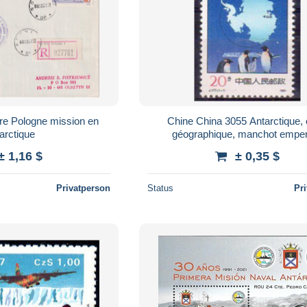
tre Pologne mission en
Chine China 3055 Antarctique, 
arctique
géographique, manchot empe
± 1,16 $
± 0,35 $
Privatperson
Status
Pr