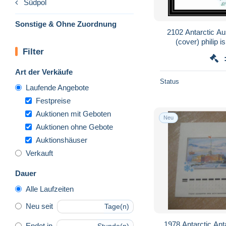
Südpol
Sonstige & Ohne Zuordnung
2102 Antarctic Aust
(cover) philip 
Filter
14
Art der Verkäufe
Status
Laufende Angebote
Festpreise
Auktionen mit Geboten
Neu
Auktionen ohne Gebote
Auktionshäuser
Verkauft
Dauer
Alle Laufzeiten
Neu seit
Tage(n)
1978 Antarctic Ant
Endet in