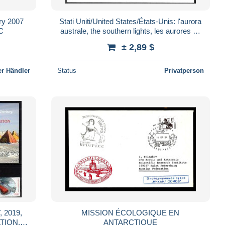
ory 2007
Stati Uniti/United States/États-Unis: l'aurora
C
australe, the southern lights, les aurores du
sud
± 2,89 $
r Händler
Status
Privatperson
 2019,
MISSION ÉCOLOGIQUE EN
TION,
ANTARCTIQUE