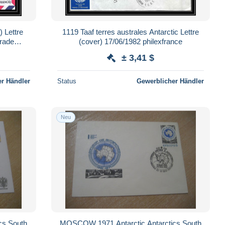
) Lettre
1119 Taaf terres australes Antarctic Lettre
arade
(cover) 17/06/1982 philexfrance
± 3,41 $
r Händler
Status
Gewerblicher Händler
Neu
cs South
MOSCOW 1971 Antarctic Antarctics South