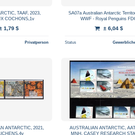
CTIC, TAAF, 2023,
SA07a Australian Antarctic Territ
UX COCHONS,1v
WWF - Royal Penguins FD
± 1,79 $
± 6,04 $
Privatperson
Status
Gewerbliche
N ANTARCTIC, 2021,
AUSTRALIAN ANTARCTIC, AAT,
LICHENS,4v
MNH, CASEY RESEARCH STA