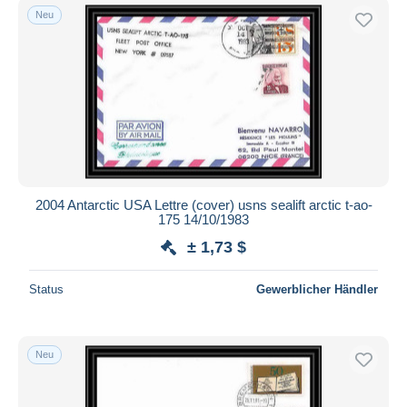
Neu
2004 Antarctic USA Lettre (cover) usns sealift arctic t-ao-
175 14/10/1983
± 1,73 $
Status
Gewerblicher Händler
Neu