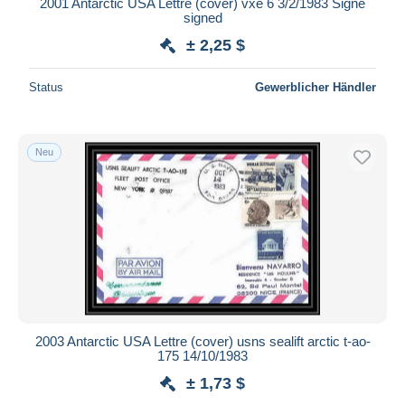
2001 Antarctic USA Lettre (cover) vxe 6 3/2/1983 Signé
signed
± 2,25 $
Status
Gewerblicher Händler
Neu
2003 Antarctic USA Lettre (cover) usns sealift arctic t-ao-
175 14/10/1983
± 1,73 $