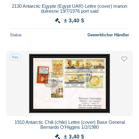
2130 Antarctic Egypte (Egypt UAR) Lettre (cover) marion
dufresne 19/7/1976 port said
± 3,40 $
Status
Gewerblicher Händler
Neu
1910 Antarctic Chili (chile) Lettre (cover) Base General
Bernardo O'Higgins 1/2/1980
± 3,40 $