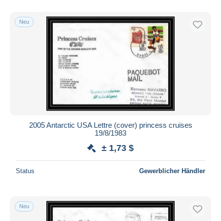
Nur ermäßigt
Kostenloser Versand
Neu
Zahlungsmethoden
PayPal
Banküberweisung
Visa
Mastercard
Bancontact
iDeal
2005 Antarctic USA Lettre (cover) princess cruises
19/8/1983
Maestro
± 1,73 $
Gesamte Auswahl aufheben
Wohnsitz des Verkäufers
Status
Gewerblicher Händler
Weltweit
Neu