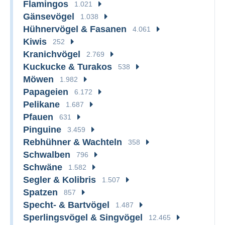
Flamingos
1.021
Gänsevögel
1.038
Hühnervögel & Fasanen
4.061
Kiwis
252
Kranichvögel
2.769
Kuckucke & Turakos
538
Möwen
1.982
Papageien
6.172
Pelikane
1.687
Pfauen
631
Pinguine
3.459
Rebhühner & Wachteln
358
Schwalben
796
Schwäne
1.582
Segler & Kolibris
1.507
Spatzen
857
Specht- & Bartvögel
1.487
Sperlingsvögel & Singvögel
12.465