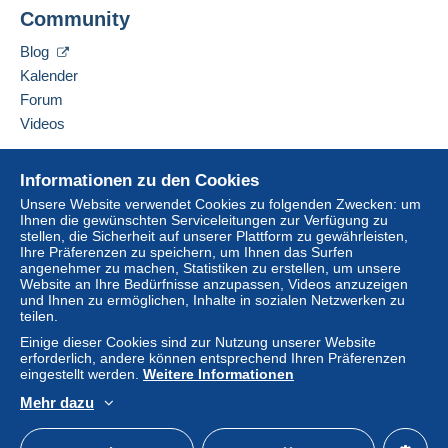
Community
Blog
Kalender
Forum
Videos
Hilfe
Informationen zu den Cookies
Online-Hilfe
Unsere Website verwendet Cookies zu folgenden Zwecken: um
Ihnen die gewünschten Serviceleitungen zur Verfügung zu
Auf Delcampe kaufen
stellen, die Sicherheit auf unserer Plattform zu gewährleisten,
Auf Delcampe verkaufen
Ihre Präferenzen zu speichern, um Ihnen das Surfen
angenehmer zu machen, Statistiken zu erstellen, um unsere
Eine sichere Website
Website an Ihre Bedürfnisse anzupassen, Videos anzuzeigen
und Ihnen zu ermöglichen, Inhalte in sozialen Netzwerken zu
teilen.
Einige dieser Cookies sind zur Nutzung unserer Website
erforderlich, andere können entsprechend Ihren Präferenzen
eingestellt werden.
Weitere Informationen
Mehr dazu
Deutsch
USD
Standardmodus
America