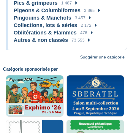
Pics & grimpeurs
1 487
Pigeons & Columbiformes
3 865
Pingouins & Manchots
3 457
Collections, lots & séries
2 172
Oblitérations & Flammes
476
Autres & non classés
73 553
Suggérer une catégorie
Catégorie sponsorisée par