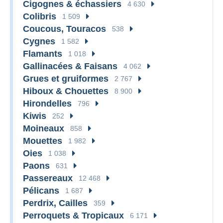
Cigognes & échassiers
4 630
Colibris
1 509
Coucous, Touracos
538
Cygnes
1 582
Flamants
1 018
Gallinacées & Faisans
4 062
Grues et gruiformes
2 767
Hiboux & Chouettes
8 900
Hirondelles
796
Kiwis
252
Moineaux
858
Mouettes
1 982
Oies
1 038
Paons
631
Passereaux
12 468
Pélicans
1 687
Perdrix, Cailles
359
Perroquets & Tropicaux
6 171