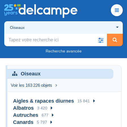
Oiseaux
Recherche avancée
Oiseaux
Voir les 163 226 objets
Aigles & rapaces diurnes
15 841
Albatros
3 420
Autruches
677
Canards
5 797