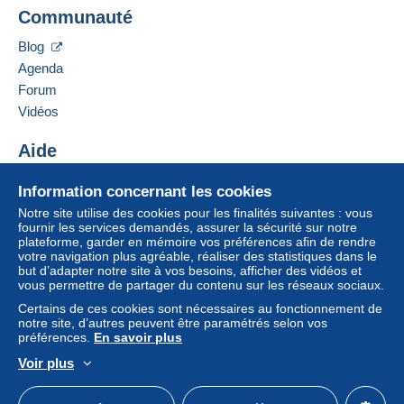
Communauté
Blog
Agenda
Forum
Vidéos
Aide
Centre d'aide
Information concernant les cookies
Acheter sur Delcampe
Notre site utilise des cookies pour les finalités suivantes : vous
Vendre sur Delcampe
fournir les services demandés, assurer la sécurité sur notre
plateforme, garder en mémoire vos préférences afin de rendre
Un site sécurisé
votre navigation plus agréable, réaliser des statistiques dans le
but d’adapter notre site à vos besoins, afficher des vidéos et
vous permettre de partager du contenu sur les réseaux sociaux.
Certains de ces cookies sont nécessaires au fonctionnement de
notre site, d’autres peuvent être paramétrés selon vos
préférences.
En savoir plus
Voir plus
Français
USD
Mode standard
America/