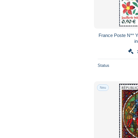
France Poste N** Y
i
Status
Neu