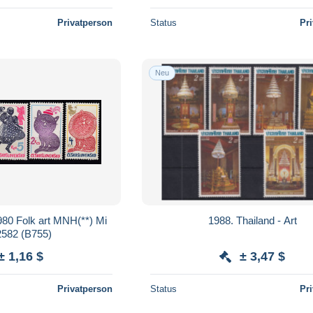
Privatperson
Status
Pr
Neu
80 Folk art MNH(**) Mi
1988. Thailand - Art
2582 (B755)
± 1,16 $
± 3,47 $
Privatperson
Status
Pr