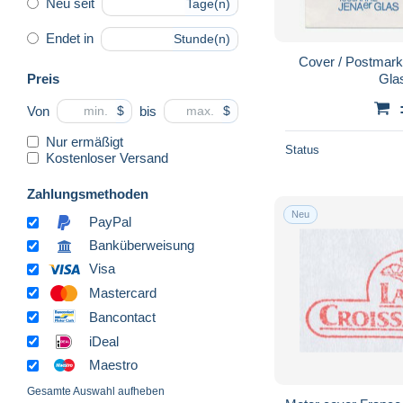
Neu seit
Tage(n)
Endet in
Stunde(n)
Cover / Postmar
Preis
Gla
Von
bis
$
$
Nur ermäßigt
Status
Kostenloser Versand
Zahlungsmethoden
Neu
PayPal
Banküberweisung
Visa
Mastercard
Bancontact
iDeal
Maestro
Gesamte Auswahl aufheben