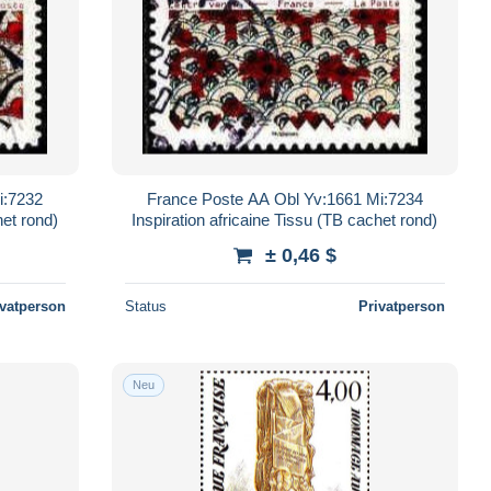
i:7232
France Poste AA Obl Yv:1661 Mi:7234
het rond)
Inspiration africaine Tissu (TB cachet rond)
± 0,46 $
ivatperson
Status
Privatperson
Neu