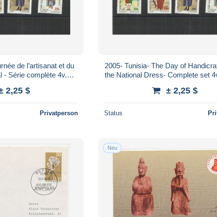
rnée de l’artisanat et du
2005- Tunisia- The Day of Handicraf
 - Série complète 4v.
the National Dress- Complete set 
MNH**
± 2,25 $
± 2,25 $
Privatperson
Status
Pr
Neu