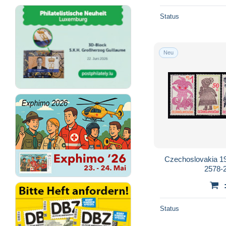
Status
Neu
Czechoslovakia 19
2578-
Status