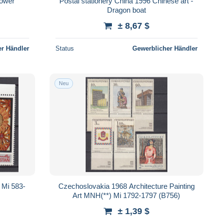
lower
Postal stationery China 1996 Chinese art -
Dragon boat
± 8,67 $
r Händler
Status
Gewerblicher Händler
Neu
 Mi 583-
Czechoslovakia 1968 Architecture Painting
Art MNH(**) Mi 1792-1797 (B756)
± 1,39 $