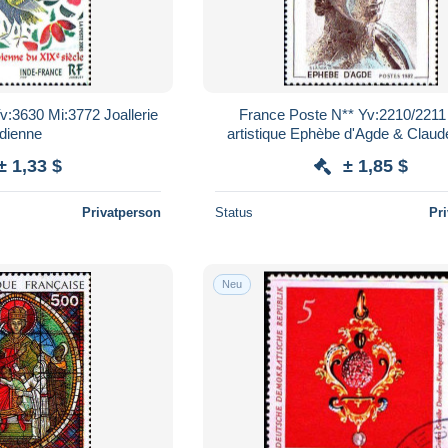
v:3630 Mi:3772 Joallerie
France Poste N** Yv:2210/2211
ndienne
artistique Ephèbe d'Agde & Claud
± 1,33 $
± 1,85 $
Privatperson
Status
Pr
Neu