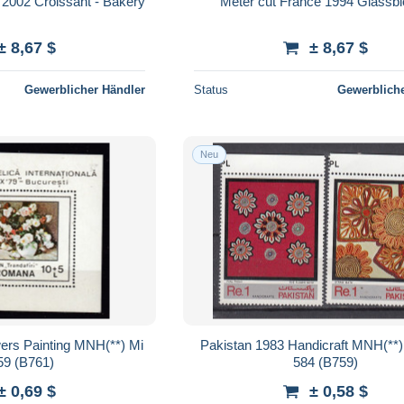
 2002 Croissant - Bakery
Meter cut France 1994 Glassb
± 8,67 $
± 8,67 $
Gewerblicher Händler
Status
Gewerbliche
Neu
ers Painting MNH(**) Mi
Pakistan 1983 Handicraft MNH(**)
Bl 159 (B761)
584 (B759)
± 0,69 $
± 0,58 $