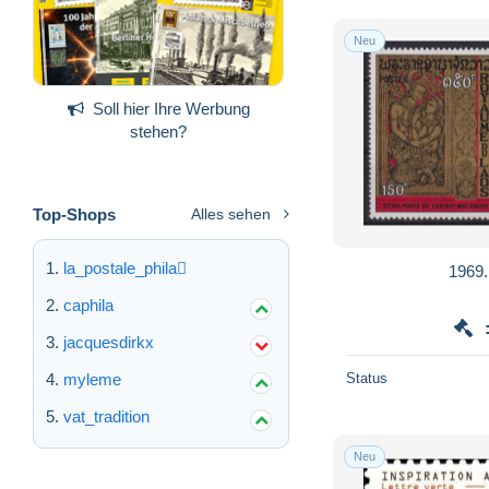
Neu
Soll hier Ihre Werbung
stehen?
Top-Shops
Alles sehen
la_postale_phila
1969.
caphila
jacquesdirkx
myleme
Status
vat_tradition
Neu