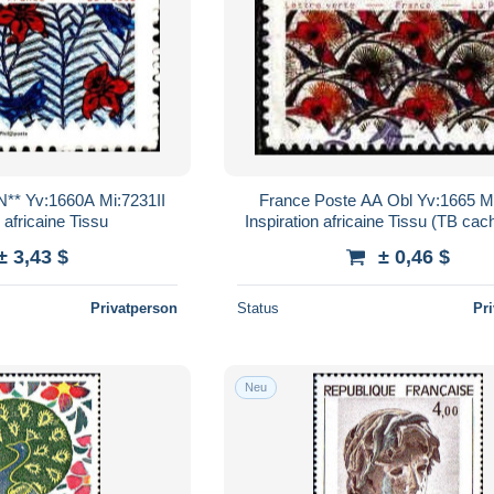
N** Yv:1660A Mi:7231II
France Poste AA Obl Yv:1665 M
 africaine Tissu
Inspiration africaine Tissu (TB cac
± 3,43 $
± 0,46 $
Privatperson
Status
Pr
Neu