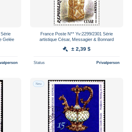
 Série
France Poste N** Yv:2299/2301 Série
e Gelée
artistique César, Messagier & Bonnard
± 2,39 $
ivatperson
Status
Privatperson
Neu