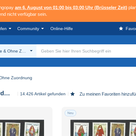
angopay
am 6. August von 01:00 bis 03:00 Uhr (Brüsseler Zeit)
plan
nd nicht verfügbar sein.
ufen
Community
Online-Hilfe
Favor
ge & Ohne Zuordnung
 Ohne Zuordnung
Sonstige & Ohne Zuordnung
14.426 Artikel gefunden
Zu meinen Favoriten hinzuf
Neu