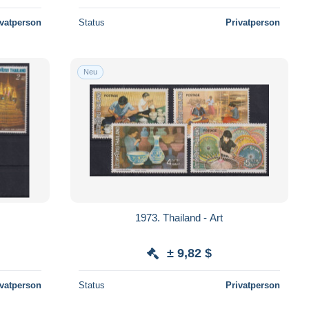
ivatperson
Status
Privatperson
Neu
1973. Thailand - Art
± 9,82 $
ivatperson
Status
Privatperson