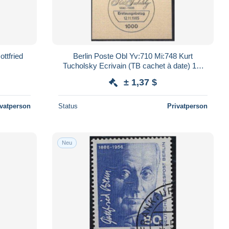
ttfried
Berlin Poste Obl Yv:710 Mi:748 Kurt
Tucholsky Ecrivain (TB cachet à date) 12-
11-85 sur fragment
± 1,37 $
ivatperson
Status
Privatperson
Neu