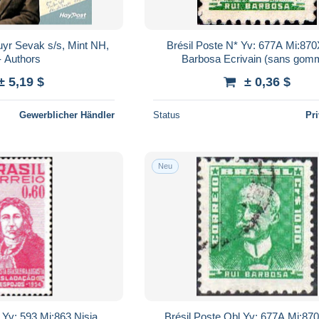
yr Sevak s/s, Mint NH,
Brésil Poste N* Yv: 677A Mi:870
- Authors
Barbosa Ecrivain (sans gom
± 5,19 $
± 0,36 $
Gewerblicher Händler
Status
Pr
Neu
 Yv: 593 Mi:863 Nisia
Brésil Poste Obl Yv: 677A Mi:870