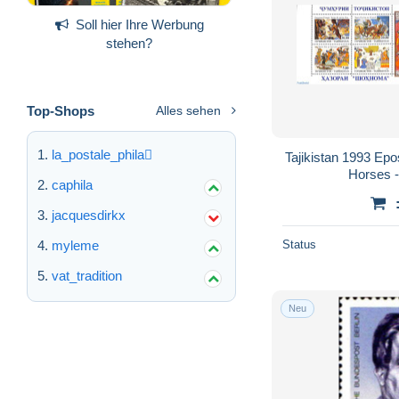
Soll hier Ihre Werbung
stehen?
Top-Shops
Alles sehen
la_postale_phila
Tajikistan 1993 Epo
Horses -
caphila
jacquesdirkx
myleme
Status
vat_tradition
Neu