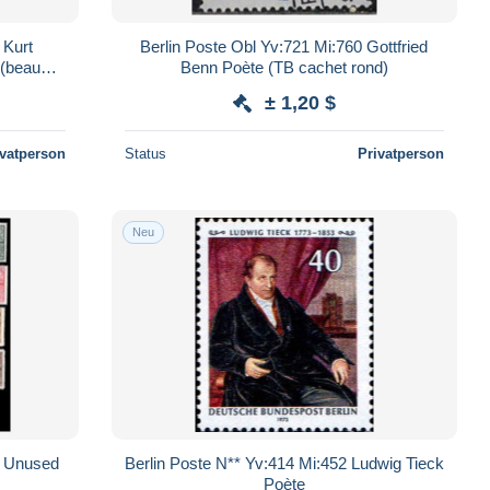
 Kurt
Berlin Poste Obl Yv:721 Mi:760 Gottfried
 (beau
Benn Poète (TB cachet rond)
± 1,20 $
ivatperson
Status
Privatperson
Neu
, Unused
Berlin Poste N** Yv:414 Mi:452 Ludwig Tieck
Poète