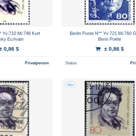
* Yv:710 Mi:748 Kurt
Berlin Poste N** Yv:721 Mi:760 Go
sky Ecrivain
Benn Poète
± 0,86 $
± 0,86 $
Privatperson
Status
Pr
Neu