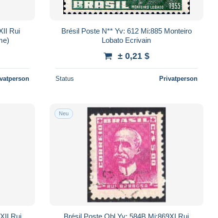
XII Rui
Brésil Poste N** Yv: 612 Mi:885 Monteiro
me)
Lobato Ecrivain
± 0,21 $
ivatperson
Status
Privatperson
Neu
XII Rui
Brésil Poste Obl Yv: 584B Mi:869XI Rui