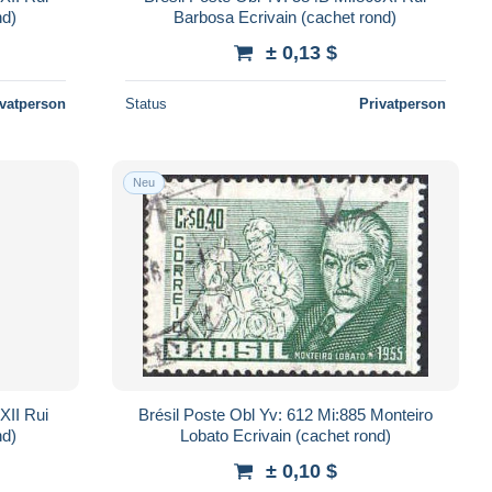
nd)
Barbosa Ecrivain (cachet rond)
± 0,13 $
ivatperson
Status
Privatperson
Neu
XII Rui
Brésil Poste Obl Yv: 612 Mi:885 Monteiro
nd)
Lobato Ecrivain (cachet rond)
± 0,10 $