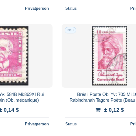
Privatperson
Status
Pr
Neu
 Yv: 584B Mi:869XI Rui
Brésil Poste Obl Yv: 709 Mi:
ain (Obl.mécanique)
Rabindranah Tagore Poète (Beau
rond)
± 0,14 $
± 0,12 $
Privatperson
Status
Pr