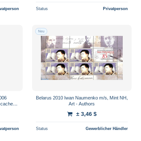
ivatperson
Status
Privatperson
Neu
1006
Belarus 2010 Iwan Naumenko m/s, Mint NH,
 cachet
Art - Authors
± 3,46 $
ivatperson
Status
Gewerblicher Händler