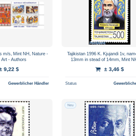
s m/s, Mint NH, Nature -
Tajikistan 1996 K. Kjujandi 1v, nam
 Art - Authors
13mm in stead of 14mm, Mint NH
Authors
± 9,22 $
± 3,46 $
Gewerblicher Händler
Status
Gewerbliche
Neu