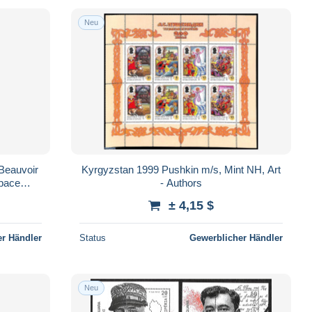
Neu
Beauvoir
Kyrgyzstan 1999 Pushkin m/s, Mint NH, Art
Space
- Authors
± 4,15 $
r Händler
Status
Gewerblicher Händler
Neu