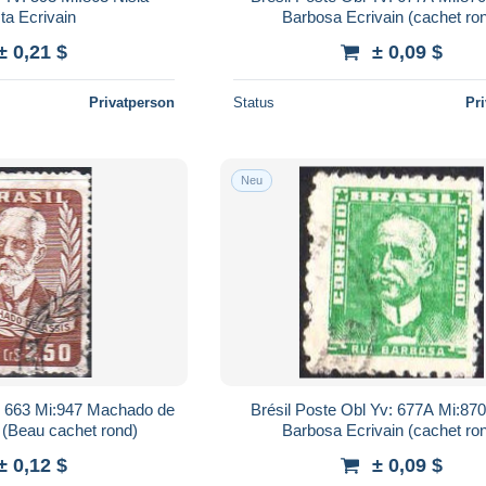
ta Ecrivain
Barbosa Ecrivain (cachet ro
± 0,21 $
± 0,09 $
Privatperson
Status
Pr
Neu
v: 663 Mi:947 Machado de
Brésil Poste Obl Yv: 677A Mi:870
 (Beau cachet rond)
Barbosa Ecrivain (cachet ro
± 0,12 $
± 0,09 $