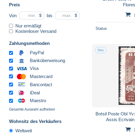
Preis
Flores
Von
bis
$
$
Nur ermäßigt
Status
Kostenloser Versand
Zahlungsmethoden
Neu
PayPal
Banküberweisung
Visa
Mastercard
Bancontact
iDeal
Maestro
Gesamte Auswahl aufheben
Brésil Poste Obl Y
Assis Ecrivain
Wohnsitz des Verkäufers
Weltweit