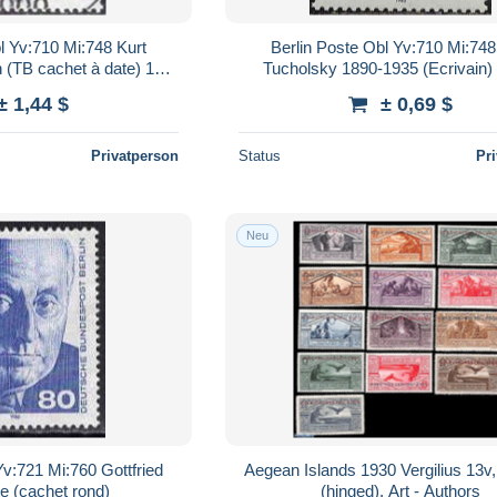
l Yv:710 Mi:748 Kurt
Berlin Poste Obl Yv:710 Mi:748
 (TB cachet à date) 12-
Tucholsky 1890-1935 (Ecrivain)
11-85
cachet rond)
± 1,44 $
± 0,69 $
Privatperson
Status
Pr
Neu
Yv:721 Mi:760 Gottfried
Aegean Islands 1930 Vergilius 13v
e (cachet rond)
(hinged), Art - Authors