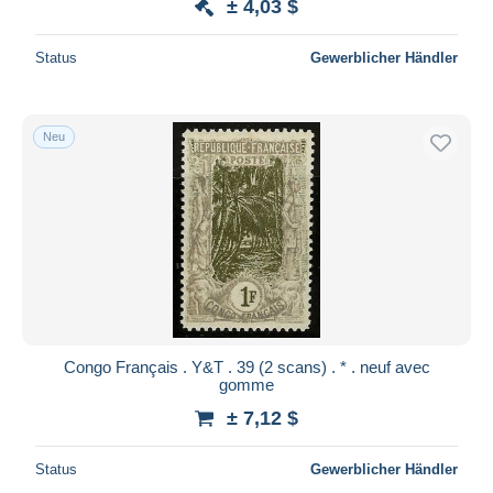
± 4,03 $
Status
Gewerblicher Händler
Neu
Congo Français . Y&T . 39 (2 scans) . * . neuf avec
gomme
± 7,12 $
Status
Gewerblicher Händler