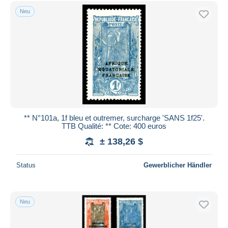
Neu
** N°101a, 1f bleu et outremer, surcharge 'SANS 1f25'.
TTB Qualité: ** Cote: 400 euros
± 138,26 $
Status
Gewerblicher Händler
Neu