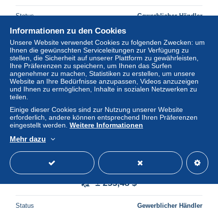
Status
Gewerblicher Händler
Informationen zu den Cookies
Unsere Website verwendet Cookies zu folgenden Zwecken: um
Ihnen die gewünschten Serviceleitungen zur Verfügung zu
Neu
stellen, die Sicherheit auf unserer Plattform zu gewährleisten,
Ihre Präferenzen zu speichern, um Ihnen das Surfen
angenehmer zu machen, Statistiken zu erstellen, um unsere
Website an Ihre Bedürfnisse anzupassen, Videos anzuzeigen
und Ihnen zu ermöglichen, Inhalte in sozialen Netzwerken zu
teilen.
Einige dieser Cookies sind zur Nutzung unserer Website
erforderlich, andere können entsprechend Ihren Präferenzen
eingestellt werden.
Weitere Informationen
Mehr dazu
** N°33a, 20c vert et jaune foncé, variété centre doublé
dont un renversé, très bon centrage. SUP. R. (certificat)
Qual
± 253,48 $
Status
Gewerblicher Händler