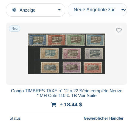
Art der Verkäufe
Anzeige
Hauptkategorien
Laufende Angebote
Briefmarken
Festpreise
Europa
Neu
Auktionen mit Geboten
Frankreich (alte Kolonien und Herrschaften)
Auktionen ohne Gebote
Französisch-Kongo (1891-1960)
Auktionshäuser
Verkauft
Ungebraucht
Dauer
Alle Laufzeiten
Neu seit
Tage(n)
Congo TIMBRES TAXE n° 12 à 22 Série complète Neuve
* MH Cote 110 €. TB Voir Suite
Endet in
Stunde(n)
± 18,44 $
Preis
Status
Gewerblicher Händler
Von
bis
$
$
Nur ermäßigt