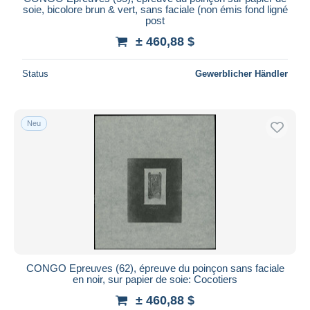
soie, bicolore brun & vert, sans faciale (non émis fond ligné
post
± 460,88 $
Status
Gewerblicher Händler
Neu
CONGO Epreuves (62), épreuve du poinçon sans faciale
en noir, sur papier de soie: Cocotiers
± 460,88 $