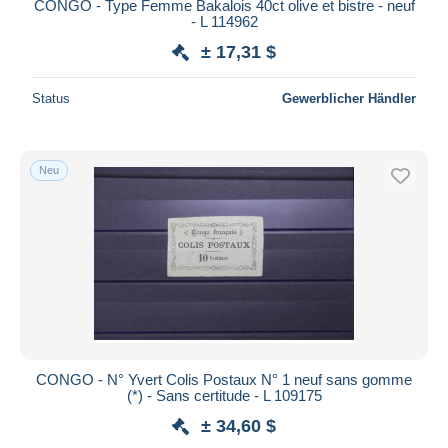
CONGO - Type Femme Bakalois 40ct olive et bistre - neuf
- L 114962
± 17,31 $
Status
Gewerblicher Händler
Neu
CONGO - N° Yvert Colis Postaux N° 1 neuf sans gomme
(*) - Sans certitude - L 109175
± 34,60 $