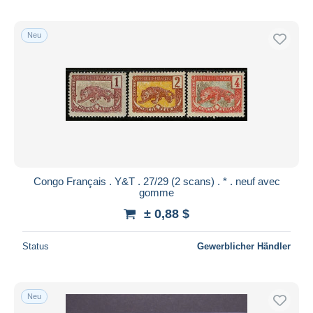
Neu
Congo Français . Y&T . 27/29 (2 scans) . * . neuf avec
gomme
± 0,88 $
Status
Gewerblicher Händler
Neu