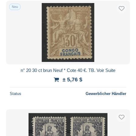
Kostenloser Versand
Neu
Zahlungsmethoden
PayPal
Banküberweisung
Visa
Mastercard
Bancontact
iDeal
n° 20 30 ct brun Neuf * Cote 40 €. TB. Voir Suite
Maestro
± 5,76 $
Gesamte Auswahl aufheben
Status
Gewerblicher Händler
Wohnsitz des Verkäufers
Weltweit